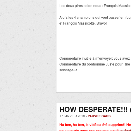
Les deux pires selon nous : François Massico
Alors les 4 champions qui vont passer en rou
et François Massicotte. Bravo!
Commentaire inutile à m’envoyer: vous avez 
Commentaire du bonhomme Juste pour Rire (in
sondage-là!
HOW DESPERATE!!! 
17 JANVIER 2010 -
PAUVRE GARS
Ha ben, ha ben, le vidéo a été supprimé! Ne
sauvegarde avec son nouveau petit
gadget