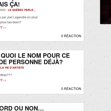
IS ÇA!
2023 -
LE QUÉBEC PARLE...
 par Joel Legendre en plus!
 plus has-been?
TE >>
0 RÉACTION
 QUOI LE NOM POUR CE
DE PERSONNE DÉJÀ?
-
LA VIE D'ARTISTE
ettres???
TE >>
0 RÉACTION
CORD OU NON…