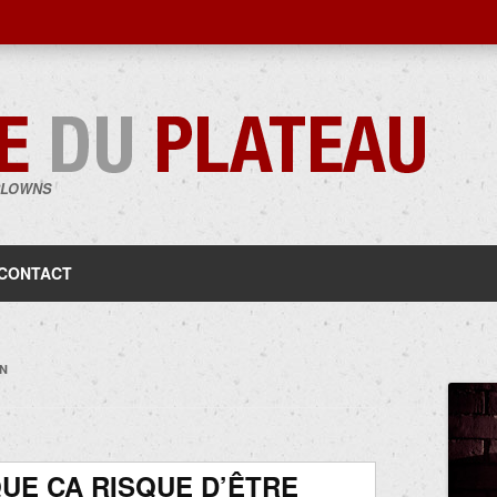
CLOWNS
Aller
au
contenu
CONTACT
N
UE ÇA RISQUE D’ÊTRE