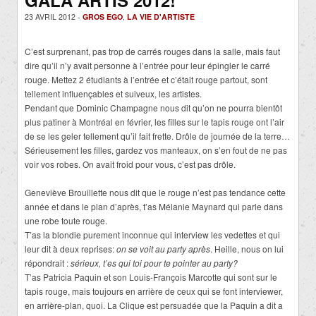
23 AVRIL 2012 -
GROS EGO
,
LA VIE D'ARTISTE
C’est surprenant, pas trop de carrés rouges dans la salle, mais faut
dire qu’il n’y avait personne à l’entrée pour leur épingler le carré
rouge. Mettez 2 étudiants à l’entrée et c’était rouge partout, sont
tellement influençables et suiveux, les artistes.
Pendant que Dominic Champagne nous dit qu’on ne pourra bientôt
plus patiner à Montréal en février, les filles sur le tapis rouge ont l’air
de se les geler tellement qu’il fait frette. Drôle de journée de la terre…
Sérieusement les filles, gardez vos manteaux, on s’en fout de ne pas
voir vos robes. On avait froid pour vous, c’est pas drôle.
Geneviève Brouillette nous dit que le rouge n’est pas tendance cette
année et dans le plan d’après, t’as Mélanie Maynard qui parle dans
une robe toute rouge.
T’as la blondie purement inconnue qui interview les vedettes et qui
leur dit à deux reprises:
on se voit au party après
. Heille, nous on lui
répondrait :
sérieux, t’es qui toi pour te pointer au party?
T’as Patricia Paquin et son Louis-François Marcotte qui sont sur le
tapis rouge, mais toujours en arrière de ceux qui se font interviewer,
en arrière-plan, quoi. La Clique est persuadée que la Paquin a dit a