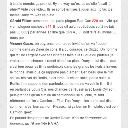
à tout le monde, ça promet. By the way, qu’est-ce qu’elle faisait là,
phier? Vide vide vide… Ils se sont éternisés à jouer aux Tic tac toe,
même Dany trouvait ça plate.
Gérald Fillion
: personne n’en parle plogue Rad-Can
#20
un invité qui
vient ploguer qqchose
#44
: Il nous dit qu’un québécois sur 2 ne fait
pas 30 000$ par année. Et dire que Guy A., lui, doit faire au moins 30
000$ par…
Vincent Guzzo
: oh boy, encore un autre invité qu’on va frapper,
comme dans un Dîner de cons. Il a du courage, ce Guzzo. Un homme
qui fait de l’argent avec ses cinémas face à la Clique du plateau (la
vraie), bonne chance. Il remet bien à sa place Dany en lui disant que
c’est ben beau les films québécois dans les grands festivals à travers
le monde, mais que ça rapporte pas d’argent. Ben beau que le film
soit au festival de Berlin, mais lorsqu’il est en salle, par la suite, à
Berlin, il ne rapporte rien pantoute, personne ne va voir le film. Il dit
en parlant de Louis Cyr: nos chances de réussir avec Louis Cyr sont
plus grandes qu’un film où un camionneur se suicide, faisant
référence au film « Camion ». Et là, t’as Dany et les autres qui disent
comment c’est bon camion. Please… si ya ben un film plate, c’est ben
Camion, geez!
En parlant des propos de Xavier Dolan:
c’est de l’arrogance de
jeunesse de 15 ans!
HA HA HA!