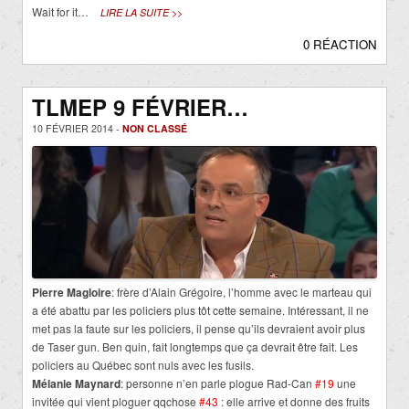
Wait for it…
LIRE LA SUITE >>
0 RÉACTION
TLMEP 9 FÉVRIER…
10 FÉVRIER 2014 -
NON CLASSÉ
Pierre Magloire
: frère d’Alain Grégoire, l’homme avec le marteau qui
a été abattu par les policiers plus tôt cette semaine. Intéressant, il ne
met pas la faute sur les policiers, il pense qu’ils devraient avoir plus
de Taser gun. Ben quin, fait longtemps que ça devrait être fait. Les
policiers au Québec sont nuls avec les fusils.
Mélanie Maynard
: personne n’en parle plogue Rad-Can
#19
une
invitée qui vient ploguer qqchose
#43
: elle arrive et donne des fruits