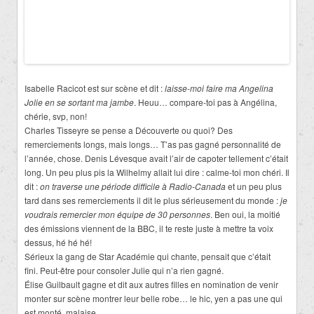
Isabelle Racicot est sur scène et dit :
laisse-moi faire ma Angelina
Jolie en se sortant ma jambe
. Heuu… compare-toi pas à Angélina,
chérie, svp, non!
Charles Tisseyre se pense a Découverte ou quoi? Des
remerciements longs, mais longs… T’as pas gagné personnalité de
l’année, chose. Denis Lévesque avait l’air de capoter tellement c’était
long. Un peu plus pis la Wilhelmy allait lui dire : calme-toi mon chéri. Il
dit :
on traverse une période difficile à Radio-Canada
et un peu plus
tard dans ses remerciements il dit le plus sérieusement du monde :
je
voudrais remercier mon équipe de 30 personnes
. Ben oui, la moitié
des émissions viennent de la BBC, il te reste juste à mettre ta voix
dessus, hé hé hé!
Sérieux la gang de Star Académie qui chante, pensait que c’était
fini. Peut-être pour consoler Julie qui n’a rien gagné.
Élise Guilbault gagne et dit aux autres filles en nomination de venir
monter sur scène montrer leur belle robe… le hic, yen a pas une qui
est monté, malaise.