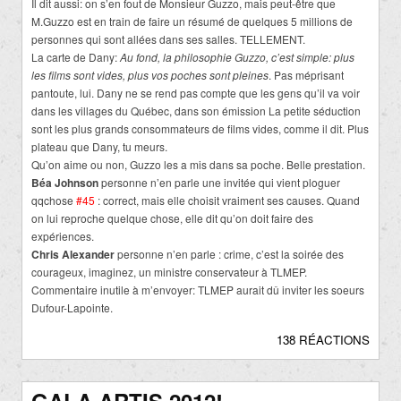
Il dit aussi: on s’en fout de Monsieur Guzzo, mais peut-être que
M.Guzzo est en train de faire un résumé de quelques 5 millions de
personnes qui sont allées dans ses salles. TELLEMENT.
La carte de Dany:
Au fond, la philosophie Guzzo, c’est simple: plus
les films sont vides, plus vos poches sont pleines
. Pas méprisant
pantoute, lui. Dany ne se rend pas compte que les gens qu’il va voir
dans les villages du Québec, dans son émission La petite séduction
sont les plus grands consommateurs de films vides, comme il dit. Plus
plateau que Dany, tu meurs.
Qu’on aime ou non, Guzzo les a mis dans sa poche. Belle prestation.
Béa Johnson
personne n’en parle une invitée qui vient ploguer
qqchose
#45
: correct, mais elle choisit vraiment ses causes. Quand
on lui reproche quelque chose, elle dit qu’on doit faire des
expériences.
Chris Alexander
personne n’en parle : crime, c’est la soirée des
courageux, imaginez, un ministre conservateur à TLMEP.
Commentaire inutile à m’envoyer: TLMEP aurait dû inviter les soeurs
Dufour-Lapointe.
138 RÉACTIONS
GALA ARTIS 2012!