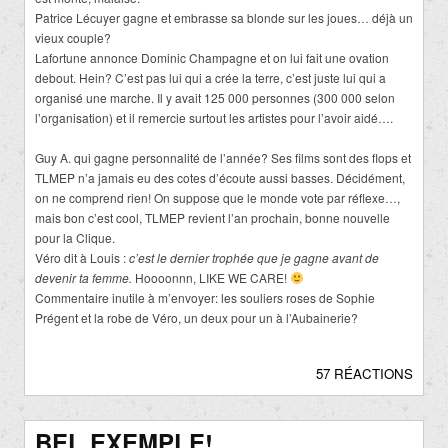
Patrice Lécuyer gagne et embrasse sa blonde sur les joues… déjà un
vieux couple?
Lafortune annonce Dominic Champagne et on lui fait une ovation
debout. Hein? C’est pas lui qui a crée la terre, c’est juste lui qui a
organisé une marche. Il y avait 125 000 personnes (300 000 selon
l’organisation) et il remercie surtout les artistes pour l’avoir aidé….
Guy A. qui gagne personnalité de l’année? Ses films sont des flops et
TLMEP n’a jamais eu des cotes d’écoute aussi basses. Décidément,
on ne comprend rien! On suppose que le monde vote par réflexe…,
mais bon c’est cool, TLMEP revient l’an prochain, bonne nouvelle
pour la Clique.
Véro dit à Louis :
c’est le dernier trophée que je gagne avant de
devenir ta femme.
Hoooonnn, LIKE WE CARE!
Commentaire inutile à m’envoyer: les souliers roses de Sophie
Prégent et la robe de Véro, un deux pour un à l’Aubainerie?
57 RÉACTIONS
BEL EXEMPLE!