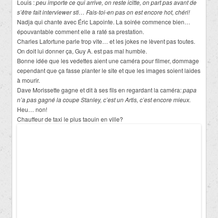
Louis :
peu importe ce qui arrive, on reste icitte, on part pas avant de
s’être fait interviewer sti… Fais-toi-en pas on est encore hot, chéri!
Nadja qui chante avec Éric Lapointe. La soirée commence bien…
épouvantable comment elle a raté sa prestation.
Charles Lafortune parle trop vite… et les jokes ne lèvent pas toutes.
On doit lui donner ça, Guy A. est pas mal humble.
Bonne idée que les vedettes aient une caméra pour filmer, dommage
cependant que ça fasse planter le site et que les images soient laides
à mourir.
Dave Morissette gagne et dit à ses fils en regardant la caméra:
papa
n’a pas gagné la coupe Stanley, c’est un Artis, c’est encore mieux.
Heu… non!
Chauffeur de taxi le plus taouin en ville?