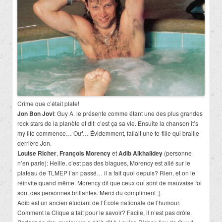
Crime que c’était plate!
Jon Bon Jovi
: Guy A. le présente comme étant une des plus grandes
rock stars de la planète et dit: c’est ça sa vie. Ensuite la chanson it’s
my life commence… Ouf… Évidemment, fallait une fe-fille qui braille
derrière Jon.
Louise Richer
,
François Morency
et
Adib Alkhalidey
(personne
n’en parle): Heille, c’est pas des blagues, Morency est allé sur le
plateau de TLMEP l’an passé… il a fait quoi depuis? Rien, et on le
réinvite quand même. Morency dit que ceux qui sont de mauvaise foi
sont des personnes brillantes. Merci du compliment ;).
Adib est un ancien étudiant de l’École nationale de l’humour.
Comment la Clique a fait pour le savoir? Facile, il n’est pas drôle.