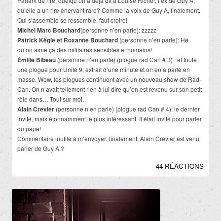
Parlant de rire, quelqu’un a déjà dit à Louise Richer, l’ex de Guy A,
qu’elle a un rire énervant rare? Comme la voix de Guy A, finalement.
Qui s’assemble se ressemble, faut croire!
Michel Marc Bouchard
(personne n’en parle): zzzzz
Patrick Kègle et Roxanne Bouchard
(personne n’en parle): Hé
qu’on aime ça des militaires sensibles et humains!
Émilie Bibeau
(personne n’en parle) (plogue rad Can # 3) : et toute
une plogue pour Unité 9, extrait d’une minute et on en a parlé en
masse. Wow, les plogues continuent avec un nouveau show de Rad-
Can. On n’avait tellement rien à lui dire qu’on est revenu sur son petit
rôle dans… Tout sur moi.
Alain Crevier
(personne n’en parle) (plogue rad Can # 4): le dernier
invité, mais étonnamment le plus intéressant. Il était invité pour parler
du pape!
Commentaire inutile à m’envoyer: finalement, Alain Crevier est venu
parler de Guy A.?
44 RÉACTIONS