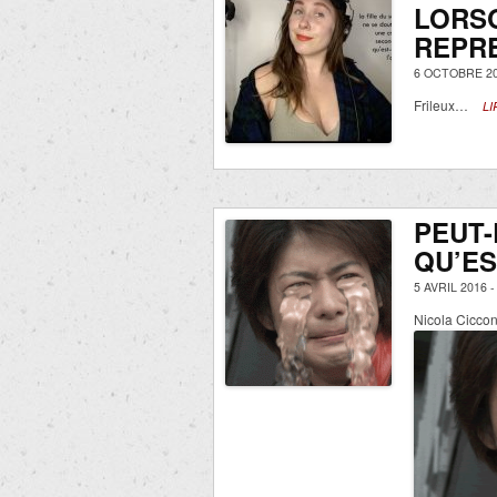
LORS
REPRE
6 OCTOBRE 20
Frileux…
LI
PEUT-
QU’ES
5 AVRIL 2016 
Nicola Cicc