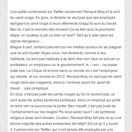
Une petite controverse sur Twitter concernant Renaud-Bray et le port
du carré rouge. En gros, la librairie ne veut pas que ses employés
épinglent le carré rouge à leurs vêtements lorsqu’ils sont au travail.
Ben là, c’est la moindre des choses!! Ça va être quoi la prochaine
étape: un couteau à job ou bien un fusil? Tant qu’à aller dans les
signes dangereux…
Blague à part, certains pleurent sur les médias sociaux en se plaignat
que ce soit injuste! Voyez-vous, nos étudiants, comme à leur
habitude, ne sont pas habitués à se faire dire non! Que ce soit par un
professeur, un employeur ou le gouvernement, le « non » ne passe
juste pas. La Clique vit encore dans un monde où c’est l’employeur
qui décide, et oui, encore en 2012. Renaud Bray ne veut pas de carré
rouge dans ses magasins, alors tu l’enlèves avant ton quart de
travail… pas compliqué.
En plus, c’est pas juste les carrés rouges qu’ils ne veulent pas, ce
sont aussi les autres symboles politiques. Alors un employé qui porte
le carré vert ne pourra pas le porter. Ben maudit, c’est pas juste de
l’acharnement sur les rouges! Pis vous savez quoi? Les symboles
religieux aussi sont refusés. Coudon, Renaud-Bray fait-elle ce qu’une
bonne majorité des autres entreprises fait déjà? Est-ce qu’il y aurait
2-3 personnes sur Twitter, qui n’ont jamais été employés par une