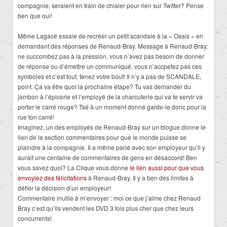
compagnie, seraient en train de chialer pour rien sur Twitter? Pense
ben que oui!
Même Lagacé essaie de recréer un petit scandale à la « Oasis » en
demandant des réponses de Renaud-Bray. Message à Renaud-Bray:
ne succombez pas à la pression, vous n’avez pas besoin de donner
de réponse ou d’émettre un communiqué, vous n’accpetez pas ces
symboles et c’est tout, tenez votre bout! Il n’y a pas de SCANDALE,
point. Ça va être quoi la prochaine étape? Tu vas demander du
jambon à l’épicerie et l’employé de la charcuterie qui va te servir va
porter le carré rouge? Tsé à un moment donné garde-le donc pour la
rue ton carré!
Imaginez, un des employés de Renaud-Bray sur un blogue donne le
lien de la section commentaires pour que le monde puisse se
plaindre à la compagnie. Il a même parié avec son employeur qu’il y
aurait une centaine de commentaires de gens en désaccord! Ben
vous savez quoi? La Clique vous donne
le lien aussi pour que vous
envoyiez des félicitations
à Renaud-Bray. Il y a ben des limites à
défier la décision d’un employeur!
Commentaire inutile à m’envoyer : moi ce que j’aime chez Renaud
Bray c’est qu’ils vendent les DVD 3 fois plus cher que chez leurs
concurrents!