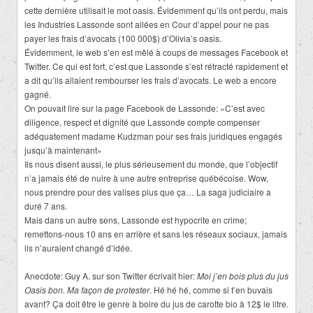
cette dernière utilisait le mot oasis. Évidemment qu’ils ont perdu, mais
les Industries Lassonde sont allées en Cour d’appel pour ne pas
payer les frais d’avocats (100 000$) d’Olivia’s oasis.
Évidemment, le web s’en est mêlé à coups de messages Facebook et
Twitter. Ce qui est fort, c’est que Lassonde s’est rétracté rapidement et
a dit qu’ils allaient rembourser les frais d’avocats. Le web a encore
gagné.
On pouvait lire sur la page Facebook de Lassonde: «C’est avec
diligence, respect et dignité que Lassonde compte compenser
adéquatement madame Kudzman pour ses frais juridiques engagés
jusqu’à maintenant»
Ils nous disent aussi, le plus sérieusement du monde, que l’objectif
n’a jamais été de nuire à une autre entreprise québécoise. Wow,
nous prendre pour des valises plus que ça… La saga judiciaire a
duré 7 ans.
Mais dans un autre sens, Lassonde est hypocrite en crime;
remettons-nous 10 ans en arrière et sans les réseaux sociaux, jamais
ils n’auraient changé d’idée.
Anecdote: Guy A. sur son Twitter écrivait hier:
Moi j’en bois plus du jus
Oasis bon. Ma façon de protester
. Hé hé hé, comme si t’en buvais
avant? Ça doit être le genre à boire du jus de carotte bio à 12$ le litre.