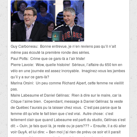
Guy Carboneau: Bonne entrevue, je n’en reviens pas qu’il n’ait
même pas écouté la première ronde des séries.
Paul Potts: Crime que ce gars-là a l’air triste!
Pierre Lavoie: Wow, quelle histoire! Sérieux, l’affaire du 650 km en
vélo en une journée est assez incroyable. Imaginez-vous les jambes
qu’il y a sur ce gars-là?
Marina Orsini: Un peu comme Richard Alpert, cette femme ne vieillit
pas.
Maire Labeaume et Daniel Gélinas: Rien à dire sur le maire, car la
Clique l’aime bien. Cependant, message à Daniel Gélinas: ta veste
de Québec t’aurais pu la laisser chez vous. C’est pas parce que ta
femme dit qu’elle te fait bien que c’est vrai. Autre chose: c’est
tellement clair que quand Labeaume est parti du studio, Gélinas s’est
dit: « Ouin, je fais quoi là, je reste ou je pars??? » Ensuite, il a dû aller
voir GuyA. et lui dire: « Ben moi j’ai rien de prévu ce soir et il paraît