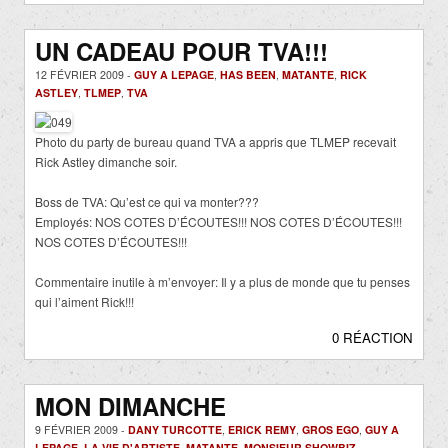
UN CADEAU POUR TVA!!!
12 FÉVRIER 2009 -
GUY A LEPAGE
,
HAS BEEN
,
MATANTE
,
RICK
ASTLEY
,
TLMEP
,
TVA
Photo du party de bureau quand TVA a appris que TLMEP recevait
Rick Astley dimanche soir.
Boss de TVA: Qu’est ce qui va monter???
Employés: NOS COTES D’ÉCOUTES!!! NOS COTES D’ÉCOUTES!!!
NOS COTES D’ÉCOUTES!!!
Commentaire inutile à m’envoyer: Il y a plus de monde que tu penses
qui l’aiment Rick!!!
0 RÉACTION
MON DIMANCHE
9 FÉVRIER 2009 -
DANY TURCOTTE
,
ERICK REMY
,
GROS EGO
,
GUY A
LEPAGE
,
LA VIE D'ARTISTE
,
MATANTE
,
MONSIEUR SHOWBIZ
,