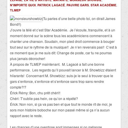
N'IMPORTE QUOI
,
PATRICK LAGACÉ
,
PAUVRE GARS
,
STAR ACADÉMIE
,
TLMEP
(Tu parles d’une belle photo toi, on dirait James
Bond!!)
J’ouvre la télé et c’est Star Académie.
Je l’écoute, tranquille, et à un
moment donné sur la scène tous les académiciens commencent à
chanter une chanson. Soudain, mon pied droit commence à bouger
tout seul sur le rythme de la musique!!
Je n’en revenais pas!!
C’est à
ce moment que je me suis dit: Change de poste, car tu ne pourras
plus jamais décrocher!
À propos de TLMEP maintenant.
M. Lagacé a fait une bonne
performance.
Les regards qu’il pouvait lancer à M. Showbizz étaient
hilarants!
Concernant M. Showbizz: suis-je le seul à trouver que le
gars s’enfonce, s’enfonce et s’enfonce sans trop sans rendre
compte?!?
Érick Rémy: Bon, chu prêt chéri!!
Chéri: T’oublie pas hein, ce qu’on a répété?
Érick: Non non, si ça va pas ben et que tout le monde rit de moi, je
sors mon histoire boboche sur mon passé même si ça n’a aucun
rapport avec le reste.
Les chances d’une overdose sont immenses si on mélange