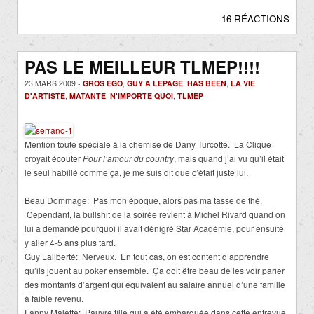
16 RÉACTIONS
PAS LE MEILLEUR TLMEP!!!!
23 MARS 2009 -
GROS EGO
,
GUY A LEPAGE
,
HAS BEEN
,
LA VIE
D'ARTISTE
,
MATANTE
,
N'IMPORTE QUOI
,
TLMEP
Mention toute spéciale à la chemise de Dany Turcotte. La Clique
croyait écouter
Pour l’amour du country
, mais quand j’ai vu qu’il était
le seul habillé comme ça, je me suis dit que c’était juste lui.
Beau Dommage: Pas mon époque, alors pas ma tasse de thé.
Cependant, la bullshit de la soirée revient à Michel Rivard quand on
lui a demandé pourquoi il avait dénigré Star Académie, pour ensuite
y aller 4-5 ans plus tard.
Guy Laliberté: Nerveux. En tout cas, on est content d’apprendre
qu’ils jouent au poker ensemble. Ça doit être beau de les voir parier
des montants d’argent qui équivalent au salaire annuel d’une famille
à faible revenu.
Fanny Malette: Pauvre fille qui a été embarquée dans cette entrevue