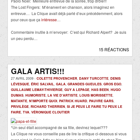
Paolo Noël: Meilleure entrevue de la soirée, trop drôle!!!
The Lost Fingers: M’énarvent en chanson, alors imaginez en
entrevue… La Clique avait déjà parlé d’eux précédemment, alors
pour ceux que ça
intéresse
…
Commentaire inutile à m’envoyer: C’est qui Richard Alpert? Je suis
un peu perdu…
15 RÉACTIONS
GALA ARTIS!!!
27 AVRIL 2009 -
COLETTE PROVENCHER
,
DANY TURCOTTE
,
DENIS
LÉVESQUE
,
ÉRIC SALVAIL
,
GALA
,
GRANDES GUEULES
,
GROS EGO
,
GUILLAUME LEMAY-THIVIERGE
,
GUY A LEPAGE
,
HAS BEEN
,
HUGO
DUMAS
,
HUMORISTE
,
LA VIE D'ARTISTE
,
LOUIS MORISSETTE
,
MATANTE
,
N'IMPORTE QUOI
,
PATRICK HUARD
,
PAUVRE GARS
,
PRIVILÈGE
,
RICHARD THERRIEN
,
SI JE PEUX LE FAIRE TU PEUX LE
FAIRE
,
TVA
,
VÉRONIQUE CLOUTIER
*Un seul était accompagné de sa fille, devinez lequel???
La Clique ne vous conseille pas de lire la critique ci-dessous si vous
avez aimé le Gala Artis ou bien si vous aimez le café de chez
Tim