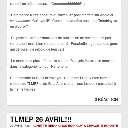
sont dit en même temps: « Oooonnnnhhhhhh!!! »
-Commence à être écoeuré du faux buzz post-mortem sur
Annie et
ses hommes
. Get over it!!! Combien d’années encore la Tremblay va
en pleurer?
-En passant, arrêtez donc tous de brailler, on ne récompense pas
votre talent mais bien votre popularité. Popularité jugée par des gens
qui déroulent le rebord de leur café!
-Le moment le plus drôle de la soirée: François Massicotte nominé
dans la catégorie humour. Hehehehe!!
Commentaire inutile à m’envoyer: Comment tu peux bien faire la
critique de TLMEP et du Gala Artis sachant que les deux passaient à
la même heure?
0 RÉACTION
TLMEP 26 AVRIL!!!
27 AVRIL 2009 -
GINETTE RENO
,
GROS EGO
,
GUY A LEPAGE
,
N'IMPORTE