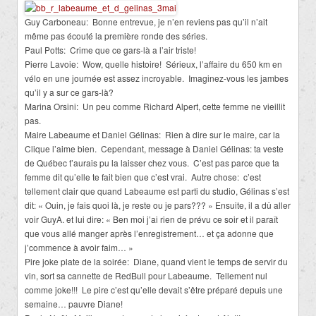
Guy Carboneau: Bonne entrevue, je n’en reviens pas qu’il n’ait
même pas écouté la première ronde des séries.
Paul Potts: Crime que ce gars-là a l’air triste!
Pierre Lavoie: Wow, quelle histoire! Sérieux, l’affaire du 650 km en
vélo en une journée est assez incroyable. Imaginez-vous les jambes
qu’il y a sur ce gars-là?
Marina Orsini: Un peu comme Richard Alpert, cette femme ne vieillit
pas.
Maire Labeaume et Daniel Gélinas: Rien à dire sur le maire, car la
Clique l’aime bien. Cependant, message à Daniel Gélinas: ta veste
de Québec t’aurais pu la laisser chez vous. C’est pas parce que ta
femme dit qu’elle te fait bien que c’est vrai. Autre chose: c’est
tellement clair que quand Labeaume est parti du studio, Gélinas s’est
dit: « Ouin, je fais quoi là, je reste ou je pars??? » Ensuite, il a dû aller
voir GuyA. et lui dire: « Ben moi j’ai rien de prévu ce soir et il paraît
que vous allé manger après l’enregistrement… et ça adonne que
j’commence à avoir faim… »
Pire joke plate de la soirée: Diane, quand vient le temps de servir du
vin, sort sa cannette de RedBull pour Labeaume. Tellement nul
comme joke!!! Le pire c’est qu’elle devait s’être préparé depuis une
semaine… pauvre Diane!