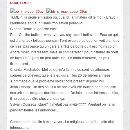
QUOI
,
TLMEP
TLMEP: la seule émission où, quand l’animateur dit le mot « Bravo »,
l’audience applaudit sans trop savoir pourquoi.
Ginette Reno: In god we trust
Éric: Cut the bullshit, whatever you say I don’t believe it. Pour ce qui
est d’aller aux toilettes pendant l’entrevue de Leloup, on voit bien que
ce n’est pas parce qu’un gars a arrêté de boire qu’il est moins colon.
André Noël: Intéressant, mais sa comparaison pour installer un bout
de tuyau à 80$ est un peu boiteuse. La main-d’oeuvre, les prix
fixes… bref…
Chantal Machabée: Moi ce qui m’a fait rire ce sont les affreuses
coupes de cheveux qu’elle a eu durant les 20 dernieres années.
Dommage que le problème soit encore présent aujourd’hui…
Jean Leloup: Un des seuls à ne pas avoir été touché par la hausse
des prix des drogues dernièrement… De loin le plus intéressant hier,
il ne peut pas être plus vrai que ça.
Sylvain Cossette: Quoi? Il n’était pas invité???? Pourtant on l’a vu
pendant toutes les annonces…
Commentaire inutile à m’envoyer: La religieuse au début elle était
intéressante!!!