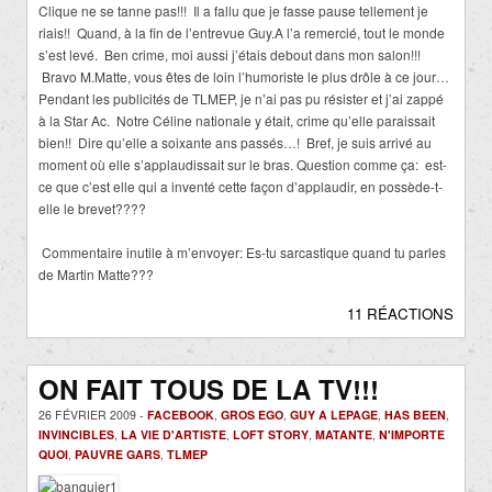
Clique ne se tanne pas!!!
Il a fallu que je fasse pause tellement je
riais!!
Quand, à la fin de l’entrevue Guy.A l’a remercié, tout le monde
s’est levé.
Ben crime, moi aussi j’étais debout dans mon salon!!!
Bravo M.Matte, vous êtes de loin l’humoriste le plus drôle à ce jour…
Pendant les publicités de TLMEP, je n’ai pas pu résister et j’ai zappé
à la Star Ac.
Notre Céline nationale y était, crime qu’elle paraissait
bien!!
Dire qu’elle a soixante ans passés…!
Bref, je suis arrivé au
moment o
ù
elle s’applaudissait sur le bras. Question comme ça:
est-
ce que c’est elle qui a inventé cette façon d’applaudir, en possède-t-
elle le brevet????
Commentaire inutile à m’envoyer: Es-tu sarcastique quand tu parles
de Martin Matte???
11 RÉACTIONS
ON FAIT TOUS DE LA TV!!!
26 FÉVRIER 2009 -
FACEBOOK
,
GROS EGO
,
GUY A LEPAGE
,
HAS BEEN
,
INVINCIBLES
,
LA VIE D'ARTISTE
,
LOFT STORY
,
MATANTE
,
N'IMPORTE
QUOI
,
PAUVRE GARS
,
TLMEP