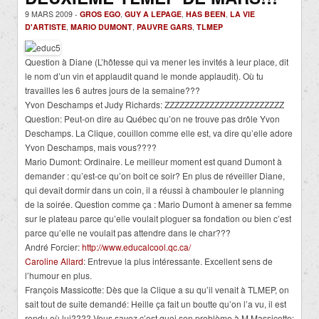
9 MARS 2009 -
GROS EGO
,
GUY A LEPAGE
,
HAS BEEN
,
LA VIE
D'ARTISTE
,
MARIO DUMONT
,
PAUVRE GARS
,
TLMEP
Question à Diane (L’hôtesse qui va mener les invités à leur place, dit
le nom d’un vin et applaudit quand le monde applaudit). Où tu
travailles les 6 autres jours de la semaine???
Yvon Deschamps et Judy Richards: ZZZZZZZZZZZZZZZZZZZZZZZZ
Question: Peut-on dire au Québec qu’on ne trouve pas drôle Yvon
Deschamps. La Clique, couillon comme elle est, va dire qu’elle adore
Yvon Deschamps, mais vous????
Mario Dumont: Ordinaire. Le meilleur moment est quand Dumont à
demander : qu’est-ce qu’on boit ce soir? En plus de réveiller Diane,
qui devait dormir dans un coin, il a réussi à chambouler le planning
de la soirée. Question comme ça : Mario Dumont à amener sa femme
sur le plateau parce qu’elle voulait ploguer sa fondation ou bien c’est
parce qu’elle ne voulait pas attendre dans le char???
André Forcier:
http://www.educalcool.qc.ca/
Caroline Allard
: Entrevue la plus intéressante. Excellent sens de
l’humour en plus.
François Massicotte: Dès que la Clique a su qu’il venait à TLMEP, on
sait tout de suite demandé: Heille ça fait un boutte qu’on l’a vu, il est
rendu où lui???? Vous savez c’est quoi son problème à M.Massicotte: