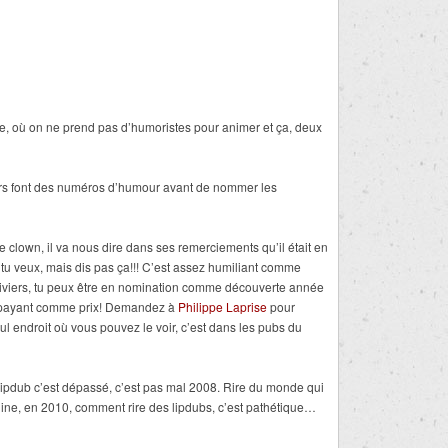
de, où on ne prend pas d’humoristes pour animer et ça, deux
eurs font des numéros d’humour avant de nommer les
 clown, il va nous dire dans ses remerciements qu’il était en
e tu veux, mais dis pas ça!!! C’est assez humiliant comme
 Oliviers, tu peux être en nomination comme découverte année
nt payant comme prix! Demandez à
Philippe Laprise
pour
seul endroit où vous pouvez le voir, c’est dans les pubs du
lipdub c’est dépassé, c’est pas mal 2008. Rire du monde qui
agine, en 2010, comment rire des lipdubs, c’est pathétique…