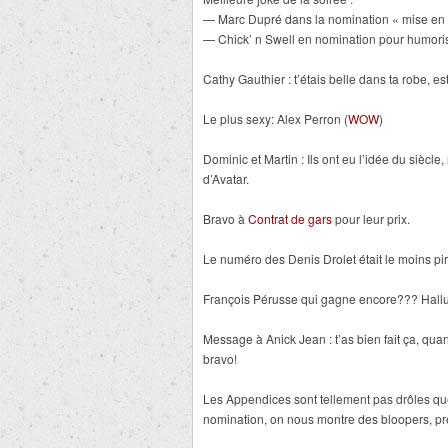
— Marc Dupré dans la nomination « mise en 
— Chick’ n Swell en nomination pour humoris
Cathy Gauthier : t’étais belle dans ta robe, e
Le plus sexy: Alex Perron (
WOW
)
Dominic et Martin : Ils ont eu l’idée du siè
d’Avatar.
Bravo à
Contrat de gars
pour leur prix.
Le numéro des Denis Drolet était le moins pi
François Pérusse qui gagne encore??? Hallucina
Message à Anick Jean : t’as bien fait ça, quand 
bravo!
Les Appendices sont tellement pas drôles que
nomination, on nous montre des bloopers, pr