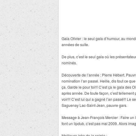
Gala Olivier : le seul gala d’humour, au mon
années de suite.
De plus, c’est le seul gala où les présentat
nominés.
Découverte de l’année : Pierre Hébert. Pauvre
nomination l’an passé. Heille, dis tout ce qu
ça. Garde le pour toi!!! C’est ça le gala des
après année. De toute façon, c’est telleme
voir!!! C’est lui qui a gagné l’an passé!!! Le 
Saguenay Lac-Saint-Jean, pauvre gars.
Message à Jean-François Mercier : Faire un 
font un lipdub, c’est pas mal 2009. Alors im
Meilleure joke de la soirée :