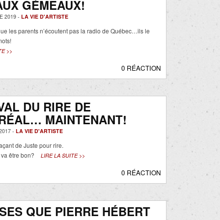
AUX GÉMEAUX!
 2019 -
LA VIE D'ARTISTE
e les parents n’écoutent pas la radio de Québec…ils le
mots!
TE >>
0 RÉACTION
VAL DU RIRE DE
RÉAL… MAINTENANT!
2017 -
LA VIE D'ARTISTE
açant de Juste pour rire.
 va être bon?
LIRE LA SUITE >>
0 RÉACTION
SES QUE PIERRE HÉBERT