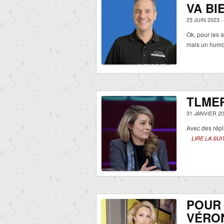
VA BI
25 JUIN 2023 
Ok, pour les 
mais un humo
TLMEP
31 JANVIER 20
Avec des répl
LIRE LA SUI
POUR 
VÉRON