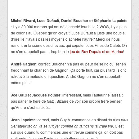
Michel Rivard, Luce Dufault, Daniel Boucher et Stéphanie Lapointe
: Il y a 30 000 morons qui ont déjà acheté leur billet? WOW, Il y a plus
de colons au Québec qu’on croyait! Luce Dufault a juste une boucle
d’oreille: t’avais pas les moyens d’acheter l’autre? Merci de nous
remontrer la scène des chevaux qui copulent des Filles de Caleb. On
ne s’en rappelait pas… trop bon le
jeu de Roy Dupuis et de Marina
!
André Gagnon
: correct! Boucher n’a pas eu peur de se ridiculiser en
fredonnant la chanson de Gagnon! Ça porté fruit, car plus tard ils ont
retrouvé la mélodie en question. André Gagnon ne s’en rappelait
même plus!
Joe Gatti
et
Jacques Pothier
: intéressant, mais l’auteur ne laissait
pas parler le frère de Gatti. Bizarre de voir son propre frère penser
qu’Arturo s’est suicidé…
Jean Lapointe
: correct, mais Guy A. commence en disant :
tu n’es plus
Sénateur fac on va se tutoyer comme on fait dans la vraie vie
. C’est
sûr que quand tu commences une entrevue comme ça, on doit pas
s’attendre à ce que l’animateur challenge son invité…