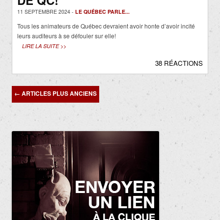
DE QC!
11 SEPTEMBRE 2024 -
LE QUÉBEC PARLE...
Tous les animateurs de Québec devraient avoir honte d’avoir incité
leurs auditeurs à se défouler sur elle!
LIRE LA SUITE >>
38 RÉACTIONS
Navigation
←
ARTICLES PLUS ANCIENS
des
articles