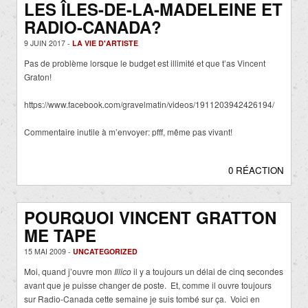
LES ÎLES-DE-LA-MADELEINE ET
RADIO-CANADA?
9 JUIN 2017 -
LA VIE D'ARTISTE
Pas de problème lorsque le budget est illimité et que t’as Vincent
Graton!
https://www.facebook.com/gravelmatin/videos/1911203942426194/
Commentaire inutile à m’envoyer: pfff, même pas vivant!
0 RÉACTION
POURQUOI VINCENT GRATTON
ME TAPE
15 MAI 2009 -
UNCATEGORIZED
Moi, quand j’ouvre mon
Illico
il y a toujours un délai de cinq secondes
avant que je puisse changer de poste. Et, comme il ouvre toujours
sur Radio-Canada cette semaine je suis tombé sur ça. Voici en