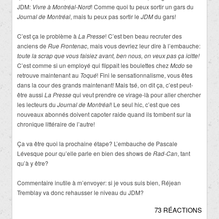
JDM:
Vivre à Montréal-Nord
! Comme quoi tu peux sortir un gars du
Journal de Montréal
, mais tu peux pas sortir le
JDM
du gars!
C’est ça le problème à
La Presse
! C’est ben beau recruter des
anciens de
Rue Frontenac
, mais vous devriez leur dire à l’embauche:
toute la scrap que vous faisiez avant, ben nous, on veux pas ça icitte!
C’est comme si un employé qui flippait les boulettes chez
Mcdo
se
retrouve maintenant au
Toqué
! Fini le sensationnalisme, vous êtes
dans la cour des grands maintenant! Mais tsé, on dit ça, c’est peut-
être aussi
La Presse
qui veut prendre ce virage-là pour aller chercher
les lecteurs du
Journal de Montréal
! Le seul hic, c’est que ces
nouveaux abonnés doivent capoter raide quand ils tombent sur la
chronique littéraire de l’autre!
Ça va être quoi la prochaine étape? L’embauche de Pascale
Lévesque pour qu’elle parle en bien des shows de
Rad-Can
, tant
qu’à y être?
Commentaire inutile à m’envoyer: si je vous suis bien, Réjean
Tremblay va donc rehausser le niveau du JDM?
73 RÉACTIONS