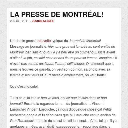
LA PRESSE DE MONTRÉAL!
2 AOÛT 2011 -
JOURNALISTE
Une belle grosse
nouvelle
typique du
Journal de Montréal
!
Message au journaliste:
hier, une grue est tombée au centre-ville de
Montréal, ben sais-tu quoi? Il y a peu être un ouvrier qui, juste avant
d’aller à la job, est allé acheter des fleurs pour sa femme! Imagine s’il
n’avait pas acheté les fleurs, il aurait failli mourir!
On aimerait que tu
nous le trouves ce gars-là, on veut son opinion, sa photo avec sa
femme et les fleurs et leurs faces d’enterrement, on veut toute!
Que c’est ridicule!
Tu lis ça et tu te dis:
ben voyons, est-ce que je suis dans le bon
journal?
Ensuite tu regardes le nom du journaliste… Vincent
Larouche! Vincent Larouche, ça nous dit quelque chose ça! Petite
recherche google et tu découvres que M. Larouche est un ancien de
Rue Frontenac
! Le reste du calcul se fait tout seul… C’est lui qui, il y a
quelques années, avait écrit l’exceeeeeeellent reportage dans le