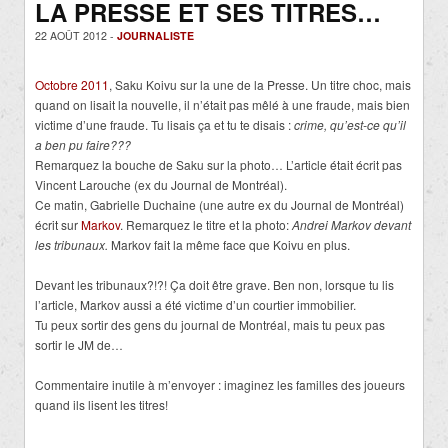
LA PRESSE ET SES TITRES…
22 AOÛT 2012 -
JOURNALISTE
Octobre 2011
, Saku Koivu sur la une de la Presse. Un titre choc, mais
quand on lisait la nouvelle, il n’était pas mêlé à une fraude, mais bien
victime d’une fraude. Tu lisais ça et tu te disais :
crime, qu’est-ce qu’il
a ben pu faire???
Remarquez la bouche de Saku sur la photo… L’article était écrit pas
Vincent Larouche (ex du Journal de Montréal).
Ce matin, Gabrielle Duchaine (une autre ex du Journal de Montréal)
écrit sur
Markov
. Remarquez le titre et la photo:
Andrei Markov devant
les tribunaux.
Markov fait la même face que Koivu en plus.
Devant les tribunaux?!?! Ça doit être grave. Ben non, lorsque tu lis
l’article, Markov aussi a été victime d’un courtier immobilier.
Tu peux sortir des gens du journal de Montréal, mais tu peux pas
sortir le JM de…
Commentaire inutile à m’envoyer : imaginez les familles des joueurs
quand ils lisent les titres!