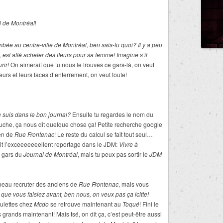
l de Montréal
!
mbée au centre-ville de Montréal, ben sais-tu quoi? Il y a peu
b, est allé acheter des fleurs pour sa femme! Imagine s’il
rir!
On aimerait que tu nous le trouves ce gars-là, on veut
urs et leurs faces d’enterrement, on veut toute!
 suis dans le bon journal?
Ensuite tu regardes le nom du
uche, ça nous dit quelque chose ça! Petite recherche google
ien de
Rue Frontenac
! Le reste du calcul se fait tout seul…
crit l’exceeeeeeellent reportage dans le JDM:
Vivre à
n gars du
Journal de Montréal
, mais tu peux pas sortir le
JDM
 beau recruter des anciens de
Rue Frontenac
, mais vous
 que vous faisiez avant, ben nous, on veux pas ça icitte!
oulettes chez
Mcdo
se retrouve maintenant au
Toqué
! Fini le
grands maintenant! Mais tsé, on dit ça, c’est peut-être aussi