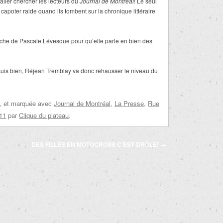
aller chercher les lecteurs du
Journal de Montréal
! Le seul
apoter raide quand ils tombent sur la chronique littéraire
che de Pascale Lévesque pour qu’elle parle en bien des
suis bien, Réjean Tremblay va donc rehausser le niveau du
, et marquée avec
Journal de Montréal
,
La Presse
,
Rue
11
par
Clique du plateau
.
DES FILLES EN MOTOCROSS C’EST DRÔLE!
→