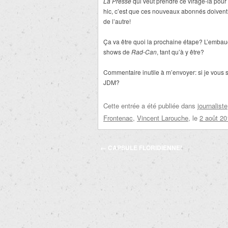
La Presse
qui veut prendre ce virage-là pour 
hic, c’est que ces nouveaux abonnés doivent c
de l’autre!
Ça va être quoi la prochaine étape? L’embau
shows de
Rad-Can
, tant qu’à y être?
Commentaire inutile à m’envoyer: si je vous 
JDM?
Cette entrée a été publiée dans
journaliste
Frontenac
,
Vincent Larouche
, le
2 août 20
Navigation
←
CAPSULE FLORIDIENNE!
des
articles