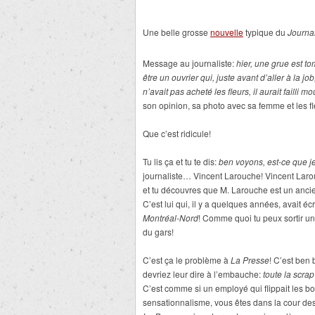
Une belle grosse
nouvelle
typique du
Journa
Message au journaliste:
hier, une grue est to
être un ouvrier qui, juste avant d’aller à la jo
n’avait pas acheté les fleurs, il aurait failli mou
son opinion, sa photo avec sa femme et les fle
Que c’est ridicule!
Tu lis ça et tu te dis:
ben voyons, est-ce que je
journaliste… Vincent Larouche! Vincent Laro
et tu découvres que M. Larouche est un anc
C’est lui qui, il y a quelques années, avait é
Montréal-Nord
! Comme quoi tu peux sortir u
du gars!
C’est ça le problème à
La Presse
! C’est ben
devriez leur dire à l’embauche:
toute la scrap
C’est comme si un employé qui flippait les b
sensationnalisme, vous êtes dans la cour des 