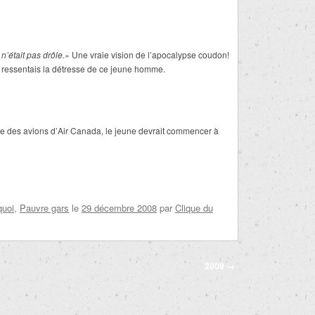
 n’était pas drôle.»
Une vraie vision de l
’
apocalypse coudon!
je ressentais la détresse de ce jeune homme.
re des avions d
’
Air Canada, le jeune devrait commencer à
quoi
,
Pauvre gars
le
29 décembre 2008
par
Clique du
2009
→