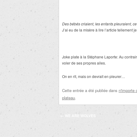
Des bébés criaient, les enfants pleuraient, ce
J
’
ai eu de la misère à lire l
’
article tellement 
Joke plate à la Stéphane Laporte: Au contrai
voler de ses propres ailes.
On en rit, mais on devrait en pleurer…
Cette entrée a été publiée dans
n'importe 
plateau
.
Navigation
←
WE ARE WOLVES
des
articles