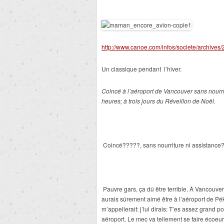
http://www.canoe.com/infos/societe/archive
Un classique pendant
l
’
hiver.
Coincé à l’aéroport de Vancouver sans nourrit
heures; à trois jours du Réveillon de Noël.
Coincé?????, sans nourriture ni assistance
Pauvre gars, ça dû être terrible. À Vancouve
aurais sûrement aimé être à l
’
aéroport de Pé
m
’
appellerait: j
’
lui dirais: T
’
es assez grand pour
aéroport. Le mec va tellement se faire écoeur