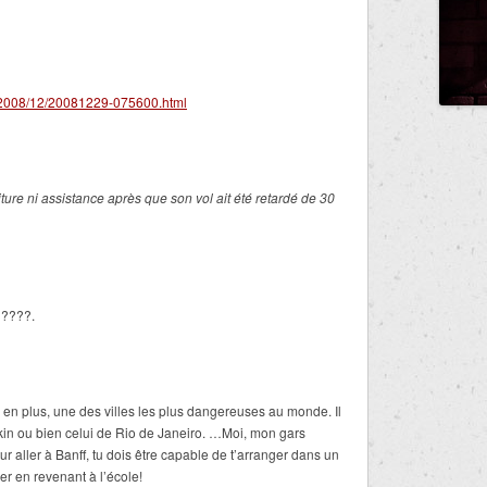
s/2008/12/20081229-075600.html
ure ni assistance après que son vol ait été retardé de 30
?????.
r en plus, une des villes les plus dangereuses au monde. Il
kin ou bien celui de Rio de Janeiro. …Moi, mon gars
 aller à Banff, tu dois être capable de t
’
arranger dans un
er en revenant à l
’
école!