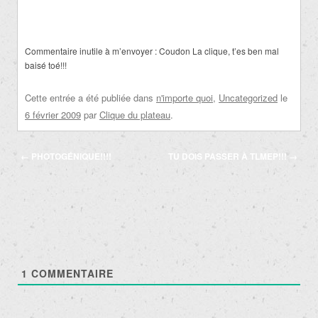
Commentaire inutile à m’envoyer : Coudon La clique, t’es ben mal
baisé toé!!!
Cette entrée a été publiée dans
n'importe quoi
,
Uncategorized
le
6 février 2009
par
Clique du plateau
.
Navigation
←
PHOTOGÉNIQUE!!!!
TU DOIS PASSER À TLMEP!!!
→
des
articles
1
COMMENTAIRE