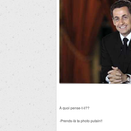
À quoi pense-t-il??
-Prends-là ta photo putain!!