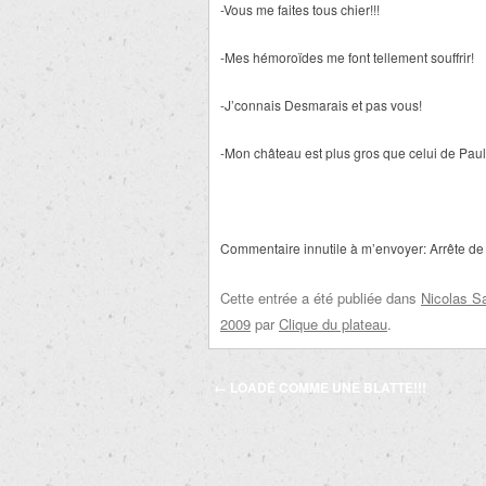
-Vous me faites tous chier!!!
-Mes hémoroïdes me font tellement souffrir!
-J’connais Desmarais et pas vous!
-Mon château est plus gros que celui de Paul
Commentaire innutile à m’envoyer: Arrête de p
Cette entrée a été publiée dans
Nicolas S
2009
par
Clique du plateau
.
Navigation
←
LOADÉ COMME UNE BLATTE!!!
des
articles