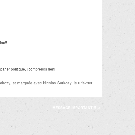
ine!!
arler politique, j’comprends rien!
arkozy
, et marquée avec
Nicolas Sarkozy
, le
6 février
MESSAGE IMPORTANT!!!
→