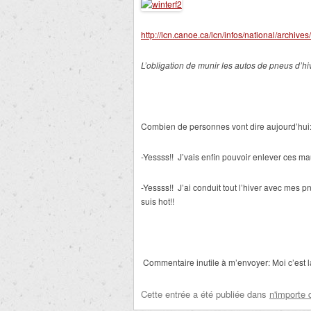
http://lcn.canoe.ca/lcn/infos/national/archi
L’obligation de munir les autos de pneus d’hiv
Combien de personnes vont dire aujourd’hui
-Yessss!! J’vais enfin pouvoir enlever ces mau
-Yessss!! J’ai conduit tout l’hiver avec mes p
suis hot!!
Commentaire inutile à m’envoyer: Moi c’est l
Cette entrée a été publiée dans
n'importe 