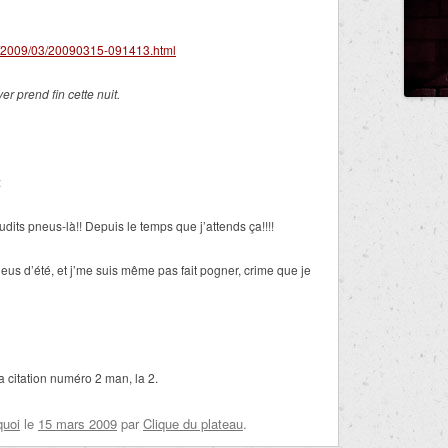
ves/2009/03/20090315-091413.html
er prend fin cette nuit.
:
dits pneus-là!! Depuis le temps que j’attends ça!!!!
neus d’été, et j’me suis même pas fait pogner, crime que je
a citation numéro 2 man, la 2.
quoi
le
15 mars 2009
par
Clique du plateau
.