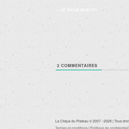
Navigation
←
LE DÉCLIN DE M+???
des
articles
2
COMMENTAIRES
La Clique du Plateau © 2007 - 2026 | Tous droi
Termes et conditions
|
Politique de confidentiali