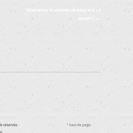
VIENS NOUS REJOINDRE ON REGARDE LA
MANIF!!!!
→
ts réservés.
^ haut de page
te