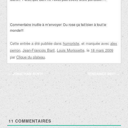
Commentaire inutile à m’envoyer: Du rose ça fait bien à tout le
monde!!!
Cette entrée a été publiée dans
humoriste
, et marquée avec
alex
perron
,
Jean-François Baril
,
Louis Morissette
, le
18 mars 2009
par
Clique du plateau
.
Navigation
←
JONATHAN ROY!!!
TENDANCE IN!!!!
→
des
articles
11
COMMENTAIRES