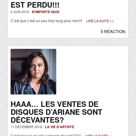
EST PERDU!!!
4 JUIN 2019 -
N'IMPORTE QUOI
C’est que c’est un peu trop long pour rien!!!!
LIRE LA SUITE >>
0 RÉACTION
HAAA… LES VENTES DE
DISQUES D’ARIANE SONT
DÉCEVANTES?
11 DÉCEMBRE 2018 -
LA VIE D'ARTISTE
C’est pour ça qu’elle a besoin de pub????
LIRE LA SUITE >>