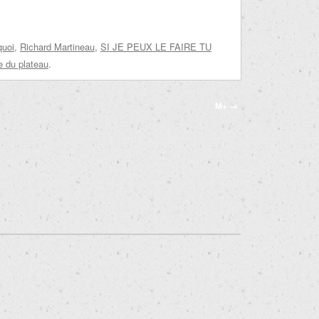
quoi
,
Richard Martineau
,
SI JE PEUX LE FAIRE TU
e du plateau
.
M+
→