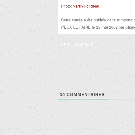
Photo:
Martin Rondeau
Cette entrée a été publiée dans
n'importe 
PEUX LE FAIRE
le
28 mai 2009
par
Cliqu
Navigation
←
ROLL N GROW!!!
des
articles
30
COMMENTAIRES