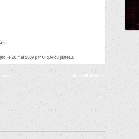
!!!!
quoi
le
28 mai 2009
par
Clique du plateau
.
TTEZ…
ELLE QUÉBEC
→