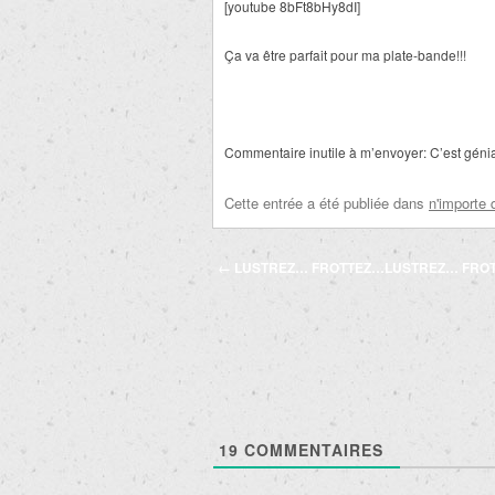
[youtube 8bFt8bHy8dI]
Ça va être parfait pour ma plate-bande!!!
Commentaire inutile à m’envoyer: C’est génial
Cette entrée a été publiée dans
n'importe 
Navigation
←
LUSTREZ… FROTTEZ…LUSTREZ… FRO
des
articles
19
COMMENTAIRES