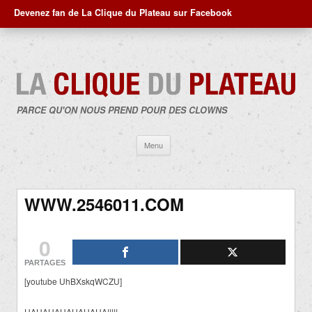
Devenez fan de La Clique du Plateau sur Facebook
PARCE QU'ON NOUS PREND POUR DES CLOWNS
Aller
Menu
au
contenu
WWW.2546011.COM
0
PARTAGES
[youtube UhBXskqWCZU]
HAHAHAHAHAHAHA!!!!!