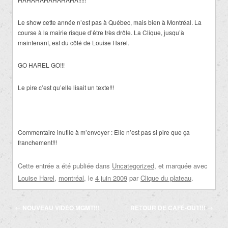
Le show cette année n’est pas à Québec, mais bien à Montréal. La
course à la mairie risque d’être très drôle. La Clique, jusqu’à
maintenant, est du côté de Louise Harel.
GO HAREL GO!!!
Le pire c’est qu’elle lisait un texte!!!
Commentaire inutile à m’envoyer : Elle n’est pas si pire que ça
franchement!!!
Cette entrée a été publiée dans
Uncategorized
, et marquée avec
Louise Harel
,
montréal
, le
4 juin 2009
par
Clique du plateau
.
Navigation
←
NOUVEAU VIDÉO MGMT!!!
RETOUR DE CAFÉ-OUT!!!
→
des