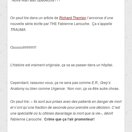
On peut lire dans un article de
Richard Therrien
l’annonce d’une
nouvelle série écrite par THE Fabienne Larouche. Ça s’appelle
TRAUMA
.
Ouuuuuhhhhh!!!
L’histoire est vraiment originale, ça va se passer dans un hôpital.
Cependant, rassurez-vous, ça ne sera pas comme
E.R.
,
Grey’s
Anatomy
ou bien comme
Urgence
. Non non, ça va être autre chose.
On peut lire:
« Ils sont aux prises avec des patients en danger de mort
et n’ont qu’une fraction de seconde pour prendre une décision. C’est
une spécialité où tu côtoies davantage la mort que la vie», décrit
Fabienne Larouche
.
Crime que ça l’air prometteur!