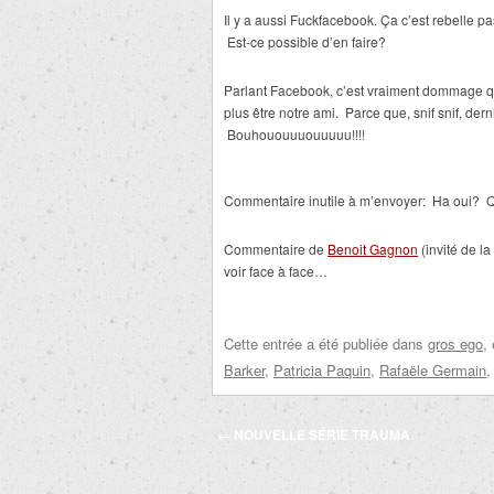
Il y a aussi Fuckfacebook. Ça c’est rebelle 
Est-ce possible d’en faire?
Parlant Facebook, c’est vraiment dommage q
plus être notre ami. Parce que, snif snif, der
Bouhououuuouuuuu!!!!
Commentaire inutile à m’envoyer: Ha oui? 
Commentaire de
Benoit Gagnon
(invité de l
voir face à face…
Cette entrée a été publiée dans
gros ego
,
Barker
,
Patricia Paquin
,
Rafaële Germain
Navigation
←
NOUVELLE SÉRIE TRAUMA.
des