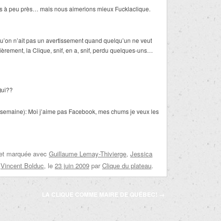
pas à peu près… mais nous aimerions mieux Fucklaclique.
u’on n’ait pas un avertissement quand quelqu’un ne veut
nièrement, la Clique, snif, en a, snif, perdu quelques-uns…
Qui??
a semaine): Moi j’aime pas Facebook, mes chums je veux les
 et marquée avec
Guillaume Lemay-Thivierge
,
Jessica
,
Vincent Bolduc
, le
23 juin 2009
par
Clique du plateau
.
LA CLIQUE COMME MAIRE DE QUÉBEC!
→