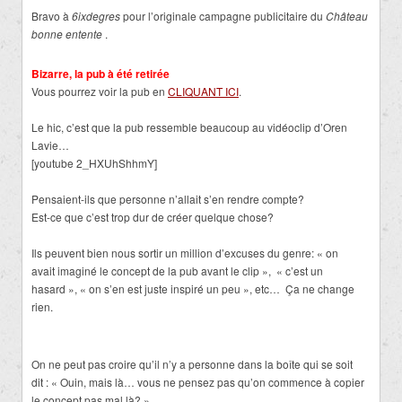
Bravo à
6ixdegres
pour l’originale campagne publicitaire du
Château
bonne entente
.
Bizarre, la pub à été retirée
Vous pourrez voir la pub en
CLIQUANT ICI
.
Le hic, c’est que la pub ressemble beaucoup au vidéoclip d’Oren
Lavie…
[youtube 2_HXUhShhmY]
Pensaient-ils que personne n’allait s’en rendre compte?
Est-ce que c’est trop dur de créer quelque chose?
Ils peuvent bien nous sortir un million d’excuses du genre: « on
avait imaginé le concept de la pub avant le clip », « c’est un
hasard », « on s’en est juste inspiré un peu », etc… Ça ne change
rien.
On ne peut pas croire qu’il n’y a personne dans la boîte qui se soit
dit : « Ouin, mais là… vous ne pensez pas qu’on commence à copier
le concept pas mal là? »