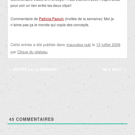
pour voir un lien entre les deux clips!!
Commentaire de
Patricia Paquin
(invitée de la semaine): Moi je
n’aime pas ça le monde qui copie des concepts.
Cette entrée a été publiée dans
mauvaise pub
le
13 juillet 2009
par
Clique du plateau
.
Navigation
←
INVITÉE DE LA SEMAINE!
WHY NOT?
→
des
articles
45
COMMENTAIRES