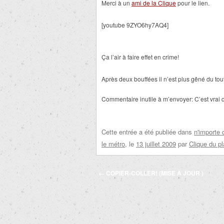
Merci à un
ami de la Clique
pour le lien.
[youtube 9ZYO6hy7AQ4]
Ça l’air à faire effet en crime!
Après deux bouffées il n’est plus gêné du tout
Commentaire inutile à m’envoyer: C’est vrai q
Cette entrée a été publiée dans
n'importe 
le métro
, le
13 juillet 2009
par
Clique du p
Navigation
←
COPIER-COLLER! (MISE À JOUR )
des
articles