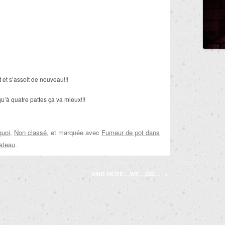
 et s’assoit de nouveau!!!
u’à quatre pattes ça va mieux!!!
quoi
,
Non classé
, et marquée avec
Fumeur de pot dans
lateau
.
AND HERE…WE…GO…
→