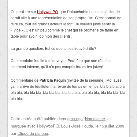
On peut lire sur
HollywooPQ
, que l’intouchable Louis-José Houde
serait allé à une représentation de son propre film. C’est normal de
faire ça, tout les grands acteurs le font. Tu voulais juste sentir la
« vibe ». C’est un peu comme le chef qui se promène de table en
table pour avoir l’opinion des clients.
La grande question: Est-ce que tu t’es trouvé drôle?
Commentaire inutile à m’envoyer: Peut-être que son rôle était
tellement intense, qu’il n’a pas compris toutes les jokes!
Commentaire de
Patricia Paquin
(invitée de la semaine): Moi aussi
ça m’arrive de feuilleter ma revue de temps en temps, bla bla bla, bla
bla bla, bla bla bla, bla bla bla, bla bla bla, bla bla bla, bla bla bla, bla
bla bla…
Cette entrée a été publiée dans
gros ego
,
Non classé
, et
marquée avec
HollywooPQ
,
Louis-José Houde
, le
15 juillet 2009
par
Clique du plateau
.