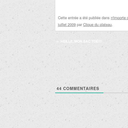
Cette entrée a été publiée dans
n'importe 
juillet 2009
par
Clique du plateau
.
Navigation
←
HEILLE, MON SAC TOÉ!!!
des
articles
44
COMMENTAIRES