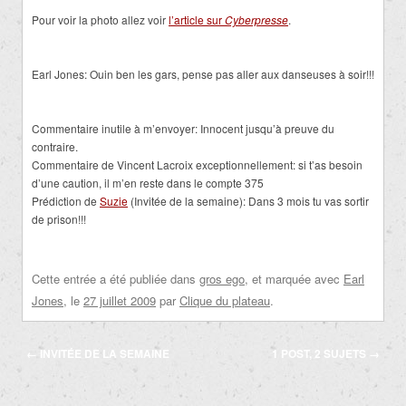
Pour voir la photo allez voir
l’article sur
Cyberpresse
.
Earl Jones: Ouin ben les gars, pense pas aller aux danseuses à soir!!!
Commentaire inutile à m’envoyer: Innocent jusqu’à preuve du
contraire.
Commentaire de Vincent Lacroix exceptionnellement: si t’as besoin
d’une caution, il m’en reste dans le compte 375
Prédiction de
Suzie
(Invitée de la semaine): Dans 3 mois tu vas sortir
de prison!!!
Cette entrée a été publiée dans
gros ego
, et marquée avec
Earl
Jones
, le
27 juillet 2009
par
Clique du plateau
.
Navigation
←
INVITÉE DE LA SEMAINE
1 POST, 2 SUJETS
→
des
articles