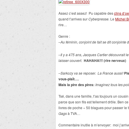
Assez c’est assez! Pu capable des
clins d’o
quand t’arrives sur
Cyberpresse.
Le
Michel 
rire…
Genre :
–
Au féminin, conjoint de fait se dit conjointe d
–
Il y a 475 ans, Jacques Cartier découvrait le
laisser couvert
.
HAHAHA!!! (rire nerveux)
–
Sarkozy va se reposer. La France aussi!
Pis
vous-plaît….
Mais la pire des pires:
Imaginez tous les poin
Tsé, dans une famille, t’as toujours un cousin q
parce que son fils est tellement drôle. Ben ce
livres de poche « 50 blagues pour passer le 
Gags
à TVA…
Commentaire inutile à m’envoyer: moi j’arrive