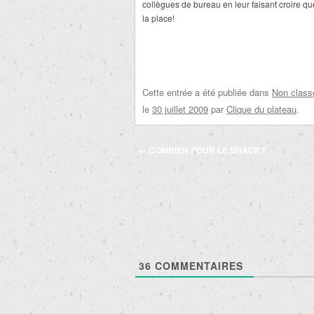
collègues de bureau en leur faisant croire que
la place!
Cette entrée a été publiée dans
Non class
le
30 juillet 2009
par
Clique du plateau
.
Navigation
←
COMBIEN POUR LE SHACK?
des
articles
36
COMMENTAIRES