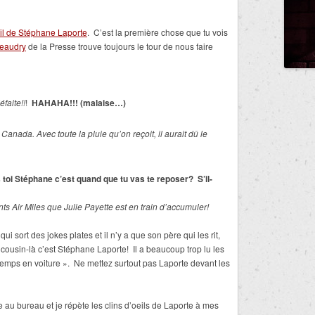
eil de Stéphane Laporte
. C’est la première chose que tu vois
Beaudry
de la Presse trouve toujours le tour de nous faire
éfaite!!
!
HAHAHA!!! (malaise…)
 Canada. Avec toute la pluie qu’on reçoit, il aurait dû le
 toi Stéphane c’est quand que tu vas te reposer? S’il-
ts Air Miles que Julie Payette est en train d’accumuler!
ui sort des jokes plates et il n’y a que son père qui les rit,
 cousin-là c’est Stéphane Laporte! Il a beaucoup trop lu les
temps en voiture ». Ne mettez surtout pas Laporte devant les
 au bureau et je répète les clins d’oeils de Laporte à mes