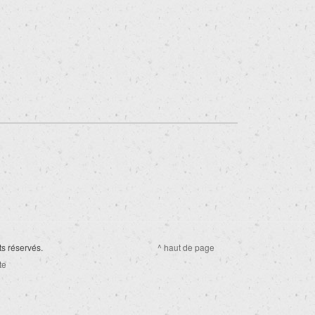
ts réservés.
^ haut de page
te