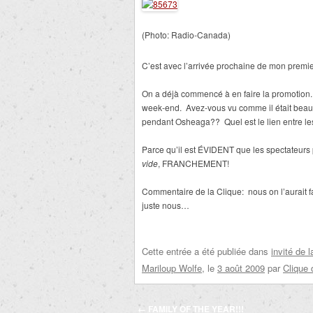
(Photo: Radio-Canada)
C’est avec l’arrivée prochaine de mon premier f
On a déjà commencé à en faire la promotion
week-end. Avez-vous vu comme il était beau?
pendant Osheaga?? Quel est le lien entre l
Parce qu’il est ÉVIDENT que les spectateurs 
vide
, FRANCHEMENT!
Commentaire de la Clique: nous on l’aurait f
juste nous…
Cette entrée a été publiée dans
invité de 
Mariloup Wolfe
, le
3 août 2009
par
Clique 
Navigation
←
FAMILY OF THE YEAR!!!