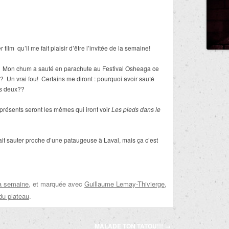
ilm qu’il me fait plaisir d’être l’invitée de la semaine!
. Mon chum a sauté en parachute au Festival Osheaga ce
 Un vrai fou! Certains me diront : pourquoi avoir sauté
es deux??
présents seront les mêmes qui iront voir
Les pieds dans le
ait sauter proche d’une pataugeuse à Laval, mais ça c’est
la semaine
, et marquée avec
Guillaume Lemay-Thivierge
,
du plateau
.
MALADE TON TATOU!!!
→