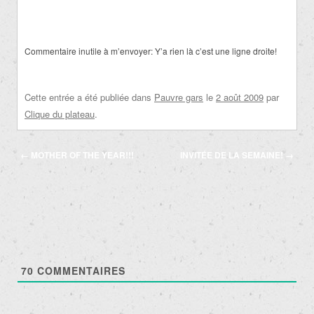
Commentaire inutile à m’envoyer: Y’a rien là c’est une ligne droite!
Cette entrée a été publiée dans
Pauvre gars
le
2 août 2009
par
Clique du plateau
.
Navigation
←
MOTHER OF THE YEAR!!!
INVITÉE DE LA SEMAINE!
→
des
articles
70
COMMENTAIRES