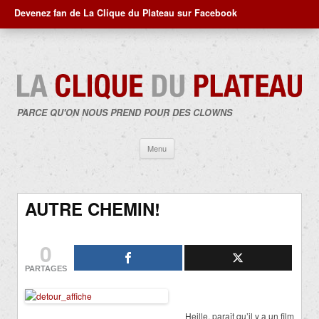
Devenez fan de La Clique du Plateau sur Facebook
PARCE QU'ON NOUS PREND POUR DES CLOWNS
Aller
Menu
au
contenu
AUTRE CHEMIN!
0
PARTAGES
Heille, paraît qu’il y a un film