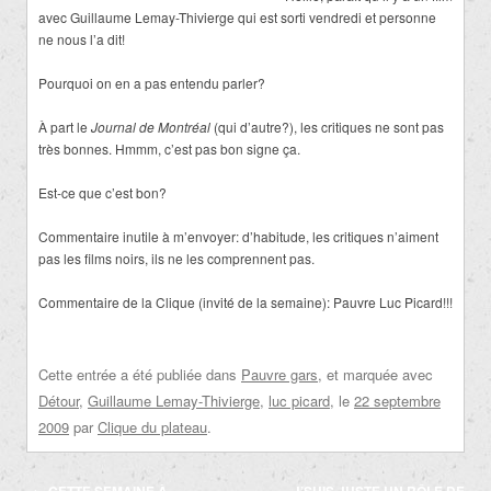
avec Guillaume Lemay-Thivierge qui est sorti vendredi et personne
ne nous l’a dit!
Pourquoi on en a pas entendu parler?
À part le
Journal de Montréal
(qui d’autre?), les critiques ne sont pas
très bonnes. Hmmm, c’est pas bon signe ça.
Est-ce que c’est bon?
Commentaire inutile à m’envoyer: d’habitude, les critiques n’aiment
pas les films noirs, ils ne les comprennent pas.
Commentaire de la Clique (invité de la semaine): Pauvre Luc Picard!!!
Cette entrée a été publiée dans
Pauvre gars
, et marquée avec
Détour
,
Guillaume Lemay-Thivierge
,
luc picard
, le
22 septembre
2009
par
Clique du plateau
.
Navigation