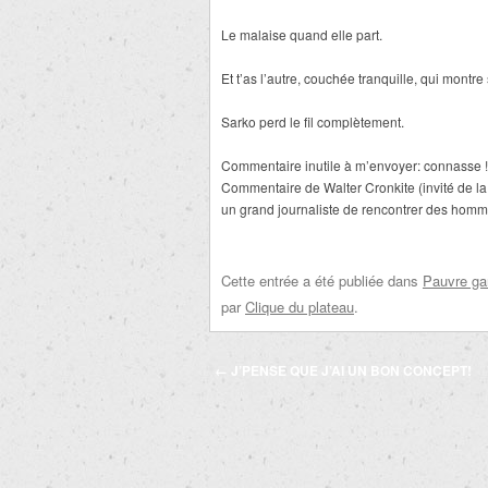
Le malaise quand elle part.
Et t’as l’autre, couchée tranquille, qui mont
Sarko perd le fil complètement.
Commentaire inutile à m’envoyer: connasse !
Commentaire de Walter Cronkite (invité de la 
un grand journaliste de rencontrer des homme
Cette entrée a été publiée dans
Pauvre ga
par
Clique du plateau
.
Navigation
←
J’PENSE QUE J’AI UN BON CONCEPT!
des
articles