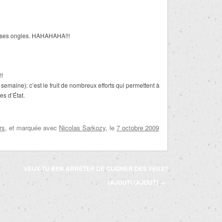
re ses ongles. HAHAHAHA!!!
!!
semaine): c’est le fruit de nombreux efforts qui permettent à
s d’État.
rs
, et marquée avec
Nicolas Sarkozy
, le
7 octobre 2009
VEUX-TU BEN ARRÊTER DE CLIGNER DES YEUX?
(AJOUT) (AJOUT)
→