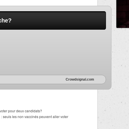
che?
Crowdsignal.com
 voter pour deux candidats?
 seuls les non vaccinés peuvent aller voter