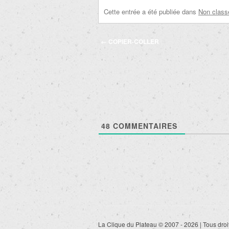
Cette entrée a été publiée dans
Non class
Navigation
←
COPIER-COLLER
des
articles
48
COMMENTAIRES
La Clique du Plateau © 2007 - 2026 | Tous droi