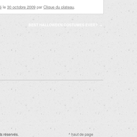
é
le
30 octobre 2009
par
Clique du plateau
.
BEST HALLOWEEN COSTUMES EVER?
→
ts réservés.
^ haut de page