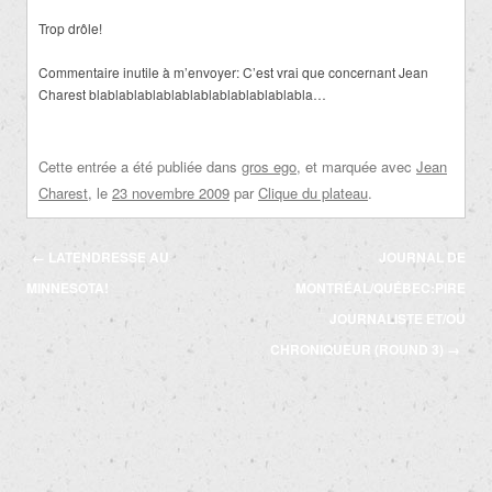
Trop drôle!
Commentaire inutile à m’envoyer: C’est vrai que concernant Jean
Charest blablablablablablablablablablablabla…
Cette entrée a été publiée dans
gros ego
, et marquée avec
Jean
Charest
, le
23 novembre 2009
par
Clique du plateau
.
Navigation
←
LATENDRESSE AU
JOURNAL DE
des
MINNESOTA!
MONTRÉAL/QUÉBEC:PIRE
articles
JOURNALISTE ET/OU
CHRONIQUEUR (ROUND 3)
→