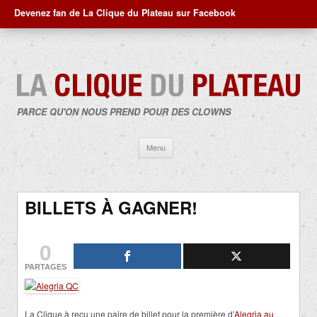
Devenez fan de La Clique du Plateau sur Facebook
PARCE QU'ON NOUS PREND POUR DES CLOWNS
Aller
Menu
au
contenu
BILLETS À GAGNER!
0
PARTAGES
La Clique à reçu une paire de billet pour la première d’
Alegria au