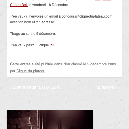
Centre Bell
le vendredi 18 Décembre.
T’en veux? T’envoies un email à concours@cliqueduplateau.com
avec ton nom et ton adresse.
Tirage au sort le 9 décembre.
T’en veux pas? Tu clique
ici!
Cette entrée a été publiée dans
Non classé
le
2 décembre 2009
par
Clique du plateau
.
Navigation
←
ODEUR DE JEANS! (AJOUT)
QUESTION?
→
des
articles