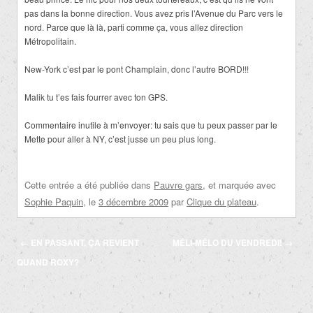
pas dans la bonne direction. Vous avez pris l’Avenue du Parc vers le
nord. Parce que là là, parti comme ça, vous allez direction
Métropolitain.
New-York c’est par le pont Champlain, donc l’autre BORD!!!
Malik tu t’es fais fourrer avec ton GPS.
Commentaire inutile à m’envoyer: tu sais que tu peux passer par le
Mette pour aller à NY, c’est jusse un peu plus long.
Cette entrée a été publiée dans
Pauvre gars
, et marquée avec
Sophie Paquin
, le
3 décembre 2009
par
Clique du plateau
.
Navigation
←
EN PASSANT, ÇA REVIENT
MÉLI-MÉLO DU VENDREDI!
→
des
QUAND ROXY?
articles