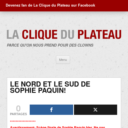
Devenez fan de La Clique du Plateau sur Facebook
PARCE QU'ON NOUS PREND POUR DES CLOWNS
Aller
Menu
au
contenu
LE NORD ET LE SUD DE
SOPHIE PAQUIN!
0
PARTAGES
******************
Avertissement: Scène finale de Sophie Paquin hier. Ne pas