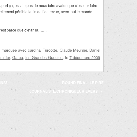
part ça, essaie pas de nous faire avaler que c’est dur faire
ellement pénible la fin de l’entrevue, avec tout le monde
est parce que c’était la…….
et marquée avec
cardinal Turcotte
,
Claude Meunier
,
Daniel
uitier
,
Garou
,
les Grandes Gueules
, le
7 décembre 2009
INS!
ROUND FINAL: LE PIRE
JOURNALISTE/CHRONIQUEUR EVER?
→