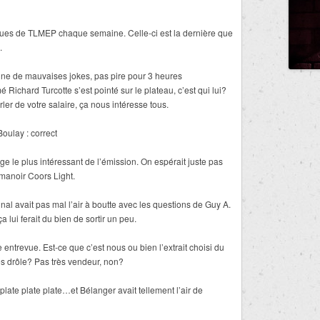
tiques de TLMEP chaque semaine. Celle-ci est la dernière que
.
aine de mauvaises jokes, pas pire pour 3 heures
ichard Turcotte s’est pointé sur le plateau, c’est qui lui?
er de votre salaire, ça nous intéresse tous.
Boulay : correct
ge le plus intéressant de l’émission. On espérait juste pas
manoir Coors Light.
dinal avait pas mal l’air à boutte avec les questions de Guy A.
a lui ferait du bien de sortir un peu.
entrevue. Est-ce que c’est nous ou bien l’extrait choisi du
rès drôle? Pas très vendeur, non?
ate plate plate…et Bélanger avait tellement l’air de