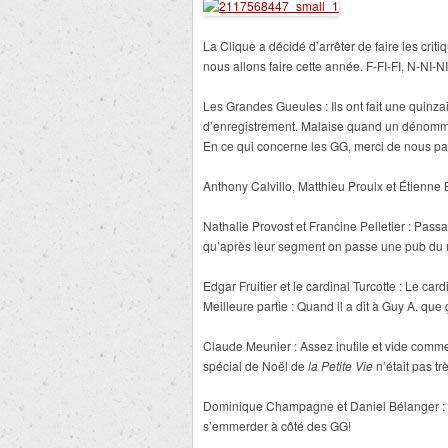
La Clique a décidé d’arrêter de faire les cri
nous allons faire cette année. F-FI-FI, N-NI-NI
Les Grandes Gueules : Ils ont fait une quinz
d’enregistrement. Malaise quand un dénommé R
En ce qui concerne les GG, merci de nous parl
Anthony Calvillo, Matthieu Proulx et Étienne 
Nathalie Provost et Francine Pelletier : Passa
qu’après leur segment on passe une pub du 
Edgar Fruitier et le cardinal Turcotte : Le car
Meilleure partie : Quand il a dit à Guy A. que ç
Claude Meunier : Assez inutile et vide comme 
spécial de Noël de
la Petite Vie
n’était pas t
Dominique Champagne et Daniel Bélanger : pl
s’emmerder à côté des GG!