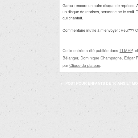
Garou : encore un autre disque de reprises. À 
un disque de reprises, personne ne te croit. T
qui chantait.
Commentaire inutile à m’envoyer : Heu??? C’
Cette entrée a été publiée dans
TLMEP
, 
Bélanger
,
Dominique Champagne
,
Edgar Fr
par
Clique du plateau
.
Navigation
←
POST POUR ENFANTS DE 10 ANS ET MO
des
articles