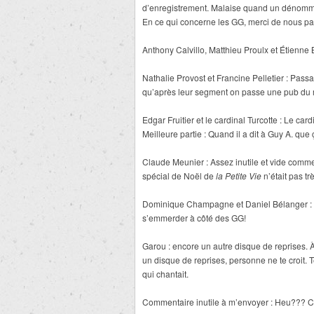
d’enregistrement. Malaise quand un dénommé R
En ce qui concerne les GG, merci de nous parl
Anthony Calvillo, Matthieu Proulx et Étienne 
Nathalie Provost et Francine Pelletier : Passa
qu’après leur segment on passe une pub du 
Edgar Fruitier et le cardinal Turcotte : Le car
Meilleure partie : Quand il a dit à Guy A. que ç
Claude Meunier : Assez inutile et vide comme 
spécial de Noël de
la Petite Vie
n’était pas t
Dominique Champagne et Daniel Bélanger : pl
s’emmerder à côté des GG!
Garou : encore un autre disque de reprises. À 
un disque de reprises, personne ne te croit. T
qui chantait.
Commentaire inutile à m’envoyer : Heu??? C’