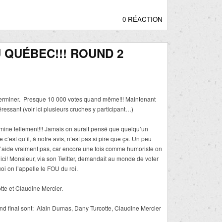
0 RÉACTION
 QUÉBEC!!! ROUND 2
e terminer. Presque 10 000 votes quand même!!! Maintenant
ressant (voir ici plusieurs cruches y participant…)
mine tellement!!! Jamais on aurait pensé que quelqu’un
c’est qu’il, à notre avis, n’est pas si pire que ça. Un peu
’aide vraiment pas, car encore une fois comme humoriste on
e ici! Monsieur, via son Twitter, demandait au monde de voter
 on l’appelle le FOU du roi.
tte et Claudine Mercier.
nd final sont: Alain Dumas, Dany Turcotte, Claudine Mercier