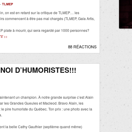
 -
TLMEP
uin, on est en retard sur la critique de TLMEP… les
rs commencent à être pas mal chargés (TLMEP, Gala Artis,
P plate à mourir, qui sera regardé par 1000 personnes?
TE >>
88 RÉACTIONS
OI D’HUMORISTES!!!
intenant un champion. À notre grande surprise c’est Alain
par les Grandes Gueules et Macleod. Bravo Alain, les
t le pire humoriste du Québec. Ton prix : une photo avec la
a.
ment la belle Cathy Gauthier (septième quand même)