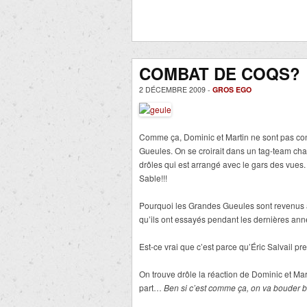
COMBAT DE COQS?
2 DÉCEMBRE 2009 -
GROS EGO
Comme ça, Dominic et Martin ne sont pas cont
Gueules. On se croirait dans un tag-team c
drôles qui est arrangé avec le gars des vues
Sable!!!
Pourquoi les Grandes Gueules sont revenus à 
qu’ils ont essayés pendant les dernières ann
Est-ce vrai que c’est parce qu’Éric Salvail p
On trouve drôle la réaction de Dominic et Mar
part…
Ben si c’est comme ça, on va bouder b