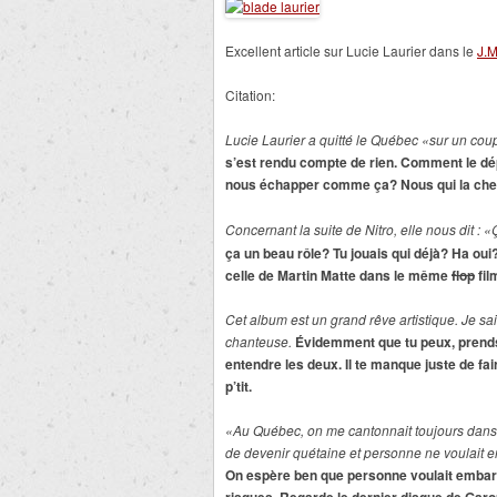
Excellent article sur Lucie Laurier dans le
J.M
Citation:
Lucie Laurier a quitté le Québec «sur un coup d
s’est rendu compte de rien. Comment le dé
nous échapper comme ça? Nous qui la cher
Concernant la suite de Nitro, elle nous dit : «
ça un beau rôle? Tu jouais qui déjà? Ha ou
celle de Martin Matte dans le même
flop
fil
Cet album est un grand rêve artistique. Je sai
chanteuse.
Évidemment que tu peux, prends
entendre les deux. Il te manque juste de fai
p’tit.
«Au Québec, on me cantonnait toujours dans le
de devenir quétaine et personne ne voulait
On espère ben que personne voulait embarqu