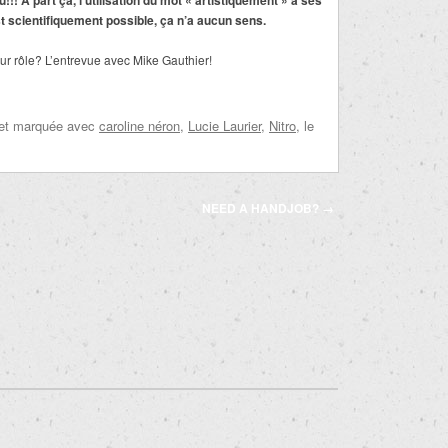
!! À part ça, l’utilisation du mot « artistiquement » a ses
st scientifiquement possible, ça n’a aucun sens.
ur rôle? L’entrevue avec Mike Gauthier!
 et marquée avec
caroline néron
,
Lucie Laurier
,
Nitro
, le
NEED A HANDJOB?
→