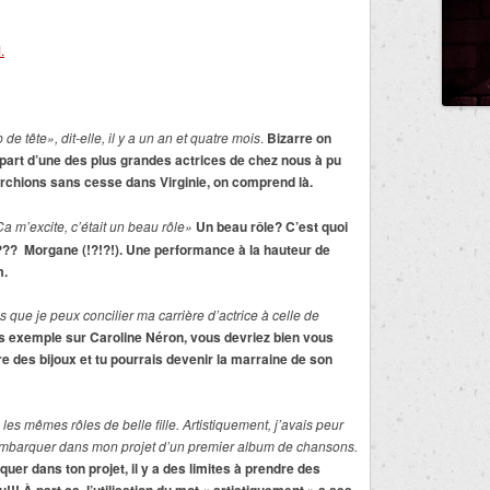
.
e tête», dit-elle, il y a un an et quatre mois
.
Bizarre on
part d’une des plus grandes actrices de chez nous à pu
chions sans cesse dans Virginie, on comprend là.
Ça m’excite, c’était un beau rôle»
Un beau rôle? C’est quoi
i??? Morgane (!?!?!). Une performance à la hauteur de
m.
s que je peux concilier ma carrière d’actrice à celle de
 exemple sur Caroline Néron, vous devriez bien vous
re des bijoux et tu pourrais devenir la marraine de son
s mêmes rôles de belle fille. Artistiquement, j’avais peur
 embarquer dans mon projet d’un premier album de chansons.
er dans ton projet, il y a des limites à prendre des