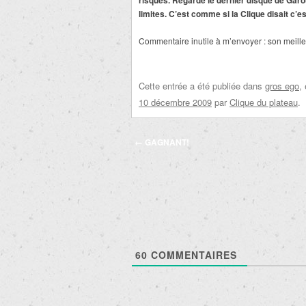
risques. Regarde le dernier disque de Garou!
limites. C’est comme si la Clique disait c’e
Commentaire inutile à m’envoyer : son meille
Cette entrée a été publiée dans
gros ego
,
10 décembre 2009
par
Clique du plateau
.
Navigation
←
GAGNANT!
des
articles
60
COMMENTAIRES