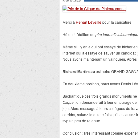
PARTAGES
Merci à
Renart Léveillé
pour la caricature!!!
Hé oui! L’édition du
pire j
ournaliste/chroniqu
Même si il y en a qui ont essayé de tricher en
internet qui a essayé de sauver un candidat (
Nous avons maintenant un vainqueur. Après un
Richard Martineau
est notre GRAND GAGNA
En deuxième position, nous avons Denis Léve
Sachant que ces trois grands monuments ne do
Clique
, on demanderait à leur entourage de 
jojo. Alors message à leurs collègues de tra
corridor, saluez-le et une fois qu’il est assez
svp un peu de retenue.
Conclusion: Très intéressant comme expérien