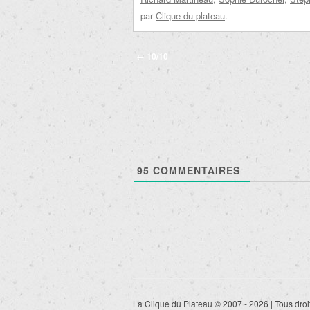
par
Clique du plateau
.
Navigation
←
10/10
des
articles
95
COMMENTAIRES
La Clique du Plateau © 2007 - 2026 | Tous droi