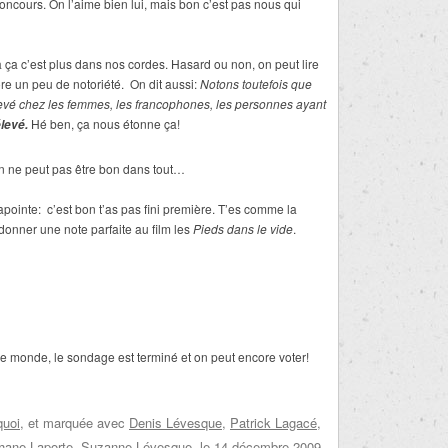
concours. On l’aime bien lui, mais bon c’est pas nous qui
 ça c’est plus dans nos cordes. Hasard ou non, on peut lire
e un peu de notoriété. On dit aussi:
Notons toutefois que
levé chez les femmes, les francophones, les personnes ayant
Hé ben, ça nous étonne ça!
élevé.
n ne peut pas être bon dans tout…
ointe: c’est bon t’as pas fini première. T’e
s comme la
donner une note parfaite au film les
Pieds dans le vide
.
le monde, le sondage est terminé et on peut encore voter!
quoi
, et marquée avec
Denis Lévesque
,
Patrick Lagacé
,
hane Laporte
,
Suzanne Lévesque
, le
14 décembre 2009