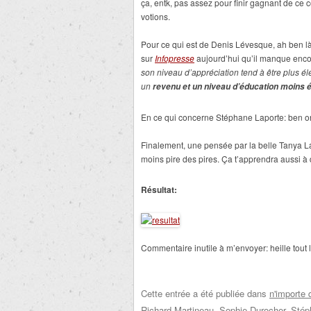
ça, entk, pas assez pour finir gagnant de ce 
votions.
Pour ce qui est de Denis Lévesque, ah ben là
sur
Infopresse
aujourd’hui qu’il manque encor
son niveau d’appréciation tend à être plus é
un
revenu et un niveau d’éducation moins 
En ce qui concerne Stéphane Laporte: ben o
Finalement, une pensée par la belle Tanya Lap
moins pire des pires. Ça t’apprendra aussi à 
Résultat:
Commentaire inutile à m’envoyer: heille tout 
Cette entrée a été publiée dans
n'importe 
Richard Martineau
,
Sophie Durocher
,
Stép