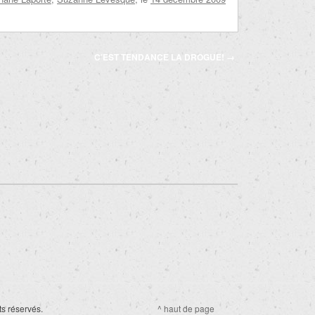
C’EST TENDANCE LA DROGUE!
→
ts réservés.
^ haut de page