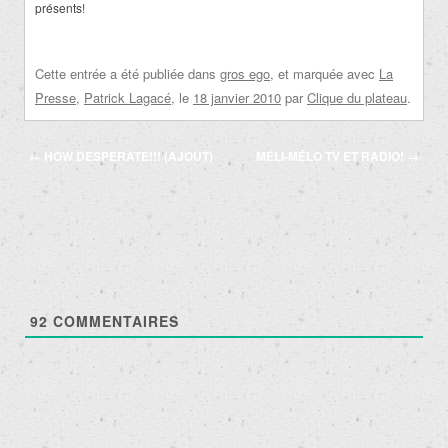
présents!
Cette entrée a été publiée dans
gros ego
, et marquée avec
La
Presse
,
Patrick Lagacé
, le
18 janvier 2010
par
Clique du plateau
.
Navigation
←
HOW DESPERATE!!! (AJOUT)
MÉLI-MÉLO TV ET RADIO!
→
des
articles
92
COMMENTAIRES