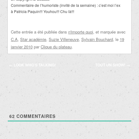
Commentaire de l’humoriste (invité de la semaine) : c’est moi l’ex
à Patricia Paquin!!! Youhou!!! Chu là!!!
Cette entrée a été publiée dans
n'importe quoi
, et marquée avec
C.A
,
Star académie
,
Suzie Villeneuve
,
Sylvain Bouchard
, le
19
janvier 2010
par
Clique du plateau
.
Navigation
←
LOOK WHO’S TALKING!
TOUT UN SHOW!
→
des
articles
62
COMMENTAIRES