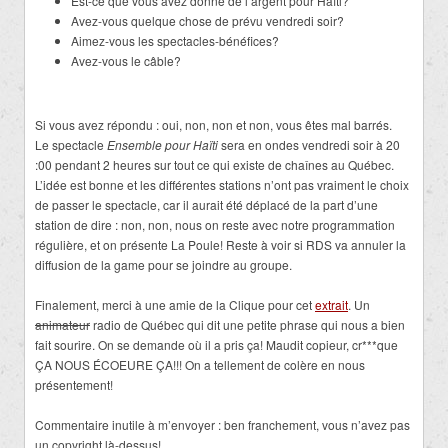
Est-ce que vous avez donné de l’argent pour Haïti?
Avez-vous quelque chose de prévu vendredi soir?
Aimez-vous les spectacles-bénéfices?
Avez-vous le câble?
Si vous avez répondu : oui, non, non et non, vous êtes mal barrés.
Le spectacle
Ensemble pour Haïti
sera en ondes vendredi soir à 20
:00 pendant 2 heures sur tout ce qui existe de chaînes au Québec.
L’idée est bonne et les différentes stations n’ont pas vraiment le choix
de passer le spectacle, car il aurait été déplacé de la part d’une
station de dire : non, non, nous on reste avec notre programmation
régulière, et on présente La Poule! Reste à voir si RDS va annuler la
diffusion de la game pour se joindre au groupe.
Finalement, merci à une amie de la Clique pour cet
extrait
. Un
animateur
radio de Québec qui dit une petite phrase qui nous a bien
fait sourire. On se demande où il a pris ça! Maudit copieur, cr***que
ÇA NOUS ÉCOEURE ÇA!!! On a tellement de colère en nous
présentement!
Commentaire inutile à m’envoyer : ben franchement, vous n’avez pas
un copyright là-dessus!