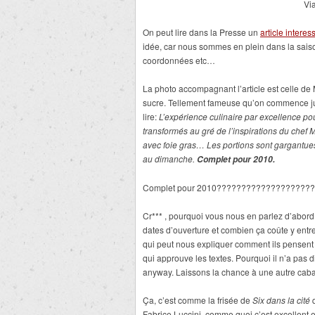
Vi
On peut lire dans la Presse un
article intere
idée, car nous sommes en plein dans la saison
coordonnées etc…
La photo accompagnant l’article est celle d
sucre. Tellement fameuse qu’on commence jus
lire:
L’expérience culinaire par excellence pou
transformés au gré de l’inspirations du chef
avec foie gras… Les portions sont gargantues
au dimanche.
Complet pour 2010.
Complet pour 2010???????????????????
Cr*** , pourquoi vous nous en parlez d’abord
dates d’ouverture et combien ça coûte y entrer
qui peut nous expliquer comment ils pensent c
qui approuve les textes. Pourquoi il n’a pas 
anyway. Laissons la chance à une autre caba
Ça, c’est comme la frisée de
Six dans la cité
q
Fabrice Luccini, comme quoi c’est excellent et 