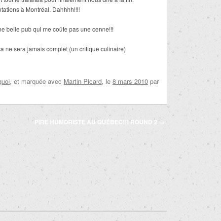
tations à Montréal. Dahhhh!!!!
ne belle pub qui me coûte pas une cenne!!!
 ne sera jamais complet (un critique culinaire)
quoi
, et marquée avec
Martin Picard
, le
8 mars 2010
par
PIRE HUMORISTE AU QUÉBEC!!! ROUND 2
→