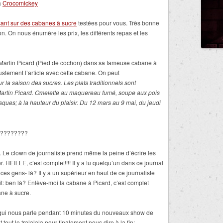
a
Crocomickey
ssant sur des cabanes à sucre
testées pour vous. Très bonne
. On nous énumère les prix, les différents repas et les
e Martin Picard (Pied de cochon) dans sa fameuse cabane à
tement l’article avec cette cabane. On peut
r la saison des sucres. Les plats traditionnels sont
 Martin Picard. Omelette au maquereau fumé, soupe aux pois
ques; à la hauteur du plaisir. Du 12 mars au 9 mai, du jeudi
?????????
. Le clown de journaliste prend même la peine d’écrire les
. HEILLE, c’est complet!!!! Il y a tu quelqu’un dans ce journal
es gens- là? Il y a un supérieur en haut de ce journaliste
dit: ben là? Enlève-moi la cabane à Picard, c’est complet
ne à sucre.
ui nous parle pendant 10 minutes du nouveaux show de
tout le tralalala pour finalement nous dire à la fin: