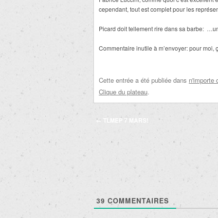
cependant, tout est complet pour les représen
Picard doit tellement rire dans sa barbe: …u
Commentaire inutile à m’envoyer: pour moi, ça
Cette entrée a été publiée dans
n'importe 
Clique du plateau
.
Navigation
←
TLMEP 7 MARS!
des
articles
39
COMMENTAIRES