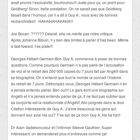
avait promis l’exclusivité, bouhouhou!!! Juste pour ça, un point pour
Goldberg! Sinon, belle prestation. On ne savait pas que Goldberg
faisait dans l’humour, car il a dit à Guy A.: vous avez de bonnes
recherchistes!! HAHAHAHAHAHA!!!
Joe Bocan: ?????? Désolé, elle ne mérite pas notre critique.
Après Johanne Blouin, il y ben des limites à parler d’has been. Même
à fast-foward, t’es plate!!!
Georges-Hébert Germain:Bon Guy A. commence à poser de bonnes
questions. Comme pourquoi Germain n’a pas parlé de l’accusation
de viol et le retrait des 200 000 copies du
7 jours
fait par Angélil dans
sa biographie. On s’entend que tout le monde la connaît l’histoire
du retrait de
7 jours
. Détrompez-vous, Georges-Hébert Germain n’en
a jamais entendu parler. Ben oui!!! Le gars écrit une biographie sur
Angélil et n’a jamais entendu parler de ça. Il ne faut pas oublier que
sa conjointe est la relationniste d’Angélil! Allo poignée dans le dos!
Citation intéressante de Guy A.: J’aime beaucoup les gens qui
donnent leur avis! Ha oui? T’es sûr de ça mon Guy A. Ha ha ha!!!
Dr Alain Vadeboncoeur et l’infirmier Steeve Gauthier: Super
intéressant, on demanderait plus d’entrevues comme ça!