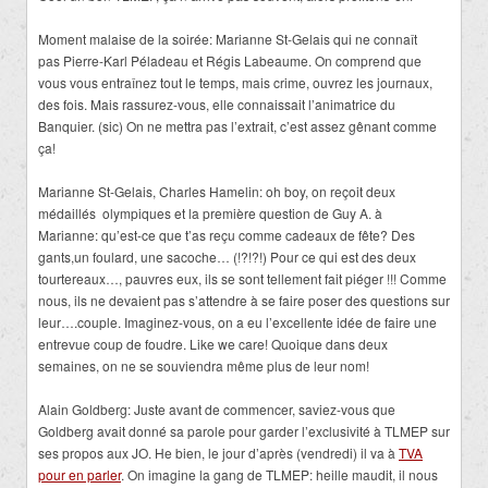
Moment malaise de la soirée: Marianne St-Gelais qui ne connaît
pas Pierre-Karl Péladeau et Régis Labeaume. On comprend que
vous vous entraînez tout le temps, mais crime, ouvrez les journaux,
des fois. Mais rassurez-vous, elle connaissait l’animatrice du
Banquier. (sic) On ne mettra pas l’extrait, c’est assez gênant comme
ça!
Marianne St-Gelais, Charles Hamelin: oh boy, on reçoit deux
médaillés olympiques et la première question de Guy A. à
Marianne: qu’est-ce que t’as reçu comme cadeaux de fête? Des
gants,un foulard, une sacoche… (!?!?!) Pour ce qui est des deux
tourtereaux…, pauvres eux, ils se sont tellement fait piéger !!! Comme
nous, ils ne devaient pas s’attendre à se faire poser des questions sur
leur….couple. Imaginez-vous, on a eu l’excellente idée de faire une
entrevue coup de foudre. Like we care! Quoique dans deux
semaines, on ne se souviendra même plus de leur nom!
Alain Goldberg: Juste avant de commencer, saviez-vous que
Goldberg avait donné sa parole pour garder l’exclusivité à TLMEP sur
ses propos aux JO. He bien, le jour d’après (vendredi) il va à
TVA
pour en parler
. On imagine la gang de TLMEP: heille maudit, il nous