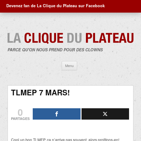
Devenez fan de La Clique du Plateau sur Facebook
PARCE QU'ON NOUS PREND POUR DES CLOWNS
Aller
Menu
au
contenu
TLMEP 7 MARS!
0
PARTAGES
Cool un bon TLMEP, ça n’arrive pas souvent, alors profitons-en!