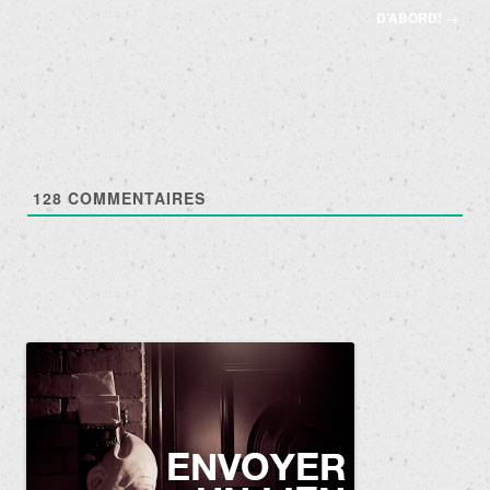
des
D’ABORD!
→
articles
128
COMMENTAIRES