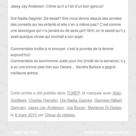
Jasey-Jay Anderson: Crime qu’il a l’air d’un bon gars,lui!
Dre Nadia Gagnier: De kessé? Elle nous donne depuis des années
des conseils sur les enfants et elle n’en a même pas? C’est comme
une sexologue qui n’a jamais eu de sexe,ça!!! Grrrr, on le savait qu’il y
avait quelque chose qui clochait à son sujet.
Commentaire inutile à m’envoyer: c’est la journée de la femme
aujourd’hui!
Commentaire du bonhomme Juste pour rire (invité de la semaine): il y
a eu une bonne joke hier aux Oscars… Sandra Bullock a gagné
meilleure actrice.
Cette entrée a été publiée dans
TLMEP
, et marquée avec
Alain
Goldberg
,
Charles Hamelin
,
Dre Nadia Gagnier
,
Georges-Hébert
Germain
,
Jasey-Jay Anderson
,
Joe Bocan
,
Marianne St-Gelais
,
le
8 mars 2010
par
Clique du plateau
.
Navigation
←
SUIVI DE POST!
POURQUOI T’EN PARLES