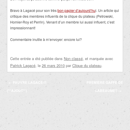
Bravo à Lagacé pour son très
bon papier d’aujourd’hu
i. Un article qui
critique des membres influents de la clique du plateau (Petrowski,
Homier-Roy et Perrin). Venant d’un membre lui aussi influent, c’est
impressionnant!
Commentaire inutile à m’envoyer: encore lui?
Cette entrée a été publiée dans
Non classé
, et marquée avec
Patrick Lagacé
, le
26 mars 2010
par
Clique du plateau
.
Navigation
←
PAUVRE LAGACÉ!!!
PREMIÈRE GAFFE DE
des
(**AJOUT**)
LABEAUME?
→
articles