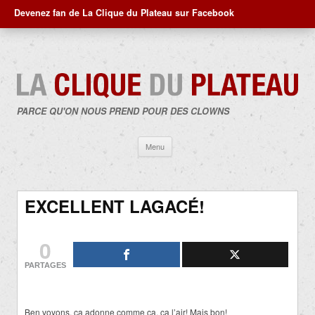
Devenez fan de La Clique du Plateau sur Facebook
PARCE QU'ON NOUS PREND POUR DES CLOWNS
Aller
Menu
au
contenu
EXCELLENT LAGACÉ!
0
PARTAGES
Ben voyons, ça adonne comme ça, ça l’air! Mais bon!