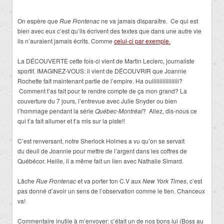
On espère que
Rue Frontenac
ne va jamais disparaître. Ce qui est
bien avec eux c’est qu’ils écrivent des textes que dans une autre vie
ils n’auraient jamais écrits. Comme
celui-ci par exemple.
La DÉCOUVERTE cette fois-ci vient de Martin Leclerc, journaliste
sportif. IMAGINEZ-VOUS: il vient de DÉCOUVRIR que Joannie
Rochette fait maintenant partie de l’empire. Ha ouiiiiiiiiiiiiiiiiii?
Comment t’as fait pour te rendre compte de ça mon grand? La
couverture du 7 jours, l’entrevue avec Julie Snyder ou bien
l’hommage pendant la série
Québec-Montréal
? Allez, dis-nous ce
qui t’a fait allumer et t’a mis sur la piste!!
C’est renversant, notre Sherlock Holmes a vu qu’on se servait
du deuil de Joannie pour mettre de l’argent dans les coffres de
Québécor. Heille, il a même fait un lien avec Nathalie Simard.
Lâche
Rue Frontenac
et va porter ton C.V aux
New York Times
, c’est
pas donné d’avoir un sens de l’observation comme le tien. Chanceux
va!
Commentaire inutile à m’envoyer: c’était un de nos bons lui (Boss au