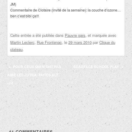
JM)
Commentaire de Clotaire (invité de la semaine): la couche d’ozone…
ben c’est bibi ça!!!
Cette entrée a été publiée dans
Pauvre gars
, et marquée avec
Martin Leclerc
,
Rue Frontenac
, le
29 mars 2010
par
Clique du
plateau
.
Navigation
←
POUR CEUX QUI N’ONT PAS
SCARFACE SCHOOL PLAY
→
des
AIMÉ LES JUTRA: FAITES ALT
articles
+F4
41
COMMENTAIRES