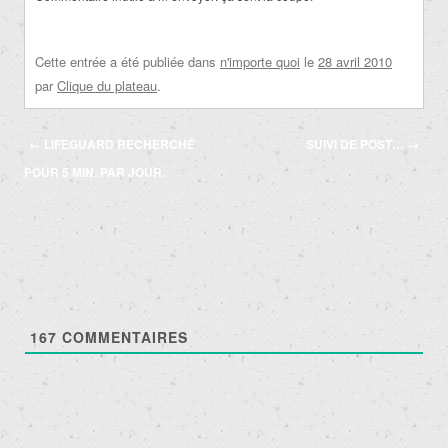
Cette entrée a été publiée dans
n'importe quoi
le
28 avril 2010
par
Clique du plateau
.
Navigation
←
LIFEGUARD RECHERCHÉ
SUIVI DE POST…
→
des
POUR 5 MIN. PAR JOUR.
articles
167
COMMENTAIRES