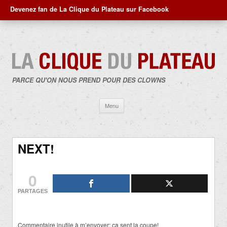
Devenez fan de La Clique du Plateau sur Facebook
PARCE QU'ON NOUS PREND POUR DES CLOWNS
Aller
Menu
au
contenu
NEXT!
0
PARTAGES
Commentaire inutile à m’envoyer: ça sent la coupe!