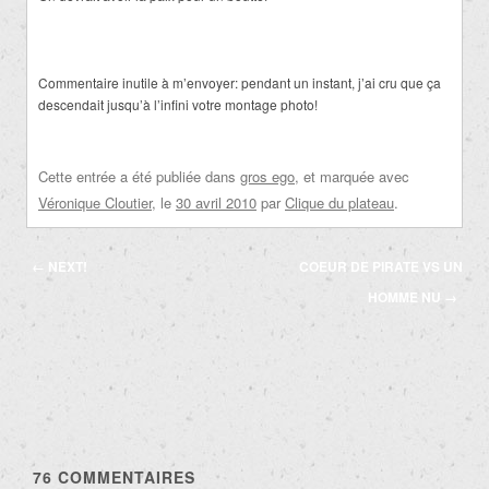
Commentaire inutile à m’envoyer: pendant un instant, j’ai cru que ça
descendait jusqu’à l’infini votre montage photo!
Cette entrée a été publiée dans
gros ego
, et marquée avec
Véronique Cloutier
, le
30 avril 2010
par
Clique du plateau
.
Navigation
←
NEXT!
COEUR DE PIRATE VS UN
des
HOMME NU
→
articles
76
COMMENTAIRES